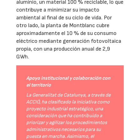
aluminio, un material 100 % reciclable, lo que
contribuye a minimizar su impacto
ambiental al final de su ciclo de vida. Por
otro lado, la planta de Montblanc cubre
aproximadamente el 10 % de su consumo
eléctrico mediante generación fotovoltaica
propia, con una producción anual de 2,9
GWh.
Apoyo institucional y colaboración con
el territorio
La Generalitat de Catalunya, a través de
ACCIÓ, ha clasificado la iniciativa como
proyecto industrial estratégico, una
consideración que ha contribuido a
priorizar y agilizar los procedimientos
administrativos necesarios para su
puesta en marcha. Asimismo, el