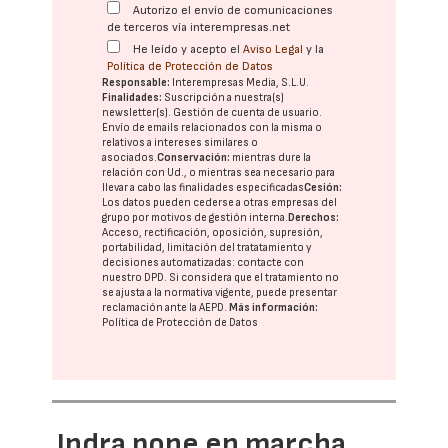
Autorizo el envío de comunicaciones
de terceros vía interempresas.net
He leído y acepto el
Aviso Legal
y la
Política de Protección de Datos
Responsable:
Interempresas Media, S.L.U.
Finalidades:
Suscripción a nuestra(s)
newsletter(s). Gestión de cuenta de usuario.
Envío de emails relacionados con la misma o
relativos a intereses similares o
asociados.
Conservación:
mientras dure la
relación con Ud., o mientras sea necesario para
llevar a cabo las finalidades especificadas
Cesión:
Los datos pueden cederse a otras
empresas del
grupo
por motivos de gestión interna.
Derechos:
Acceso, rectificación, oposición, supresión,
portabilidad, limitación del tratatamiento y
decisiones automatizadas:
contacte con
nuestro DPD
. Si considera que el tratamiento no
se ajusta a la normativa vigente, puede presentar
reclamación ante la
AEPD
.
Más información:
Política de Protección de Datos
Indra pone en marcha