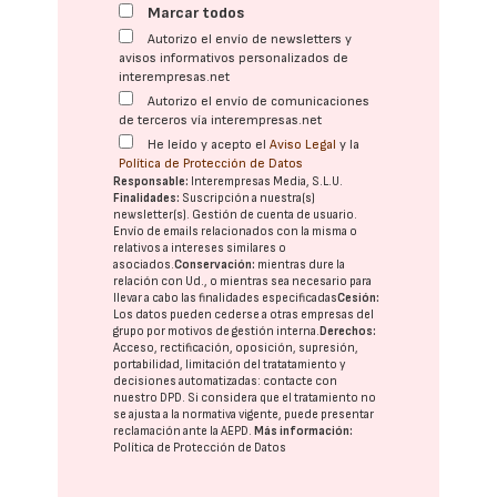
Marcar todos
Autorizo el envío de newsletters y
avisos informativos personalizados de
interempresas.net
Autorizo el envío de comunicaciones
de terceros vía interempresas.net
He leído y acepto el
Aviso Legal
y la
Política de Protección de Datos
Responsable:
Interempresas Media, S.L.U.
Finalidades:
Suscripción a nuestra(s)
newsletter(s). Gestión de cuenta de usuario.
Envío de emails relacionados con la misma o
relativos a intereses similares o
asociados.
Conservación:
mientras dure la
relación con Ud., o mientras sea necesario para
llevar a cabo las finalidades especificadas
Cesión:
Los datos pueden cederse a otras
empresas del
grupo
por motivos de gestión interna.
Derechos:
Acceso, rectificación, oposición, supresión,
portabilidad, limitación del tratatamiento y
decisiones automatizadas:
contacte con
nuestro DPD
. Si considera que el tratamiento no
se ajusta a la normativa vigente, puede presentar
reclamación ante la
AEPD
.
Más información:
Política de Protección de Datos