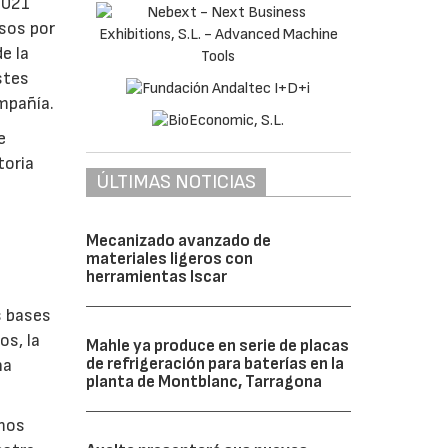
2021
sos por
e la
stes
ompañía.
e
toria
ÚLTIMAS NOTICIAS
Mecanizado avanzado de
materiales ligeros con
herramientas Iscar
s bases
os, la
Mahle ya produce en serie de placas
de refrigeración para baterías en la
na
planta de Montblanc, Tarragona
emos