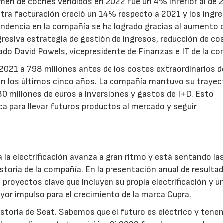
men de coches vendidos en 2022 fue un 4% inferior al de 
tra facturación creció un 14% respecto a 2021 y los ingre
dencia en la compañía se ha logrado gracias al aumento d
resiva estrategia de gestión de ingresos, reducción de co
lado David Powels, vicepresidente de Finanzas e IT de la c
 2021 a 798 millones antes de los costes extraordinarios d
 en los últimos cinco años. La compañía mantuvo su trayec
80 millones de euros a inversiones y gastos de I+D. Esto
 para llevar futuros productos al mercado y seguir
 la electrificación avanza a gran ritmo y está sentando la
storia de la compañía. En la presentación anual de resultad
proyectos clave que incluyen su propia electrificación y u
or impulso para el crecimiento de la marca Cupra.
 historia de Seat. Sabemos que el futuro es eléctrico y ten