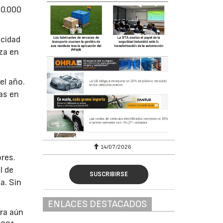
10.000
ocidad
nza en
el año.
as en
6
14/07/2026
res.
l de
SUSCRIBIRSE
a. Sin
ENLACES DESTACADOS
ra aún