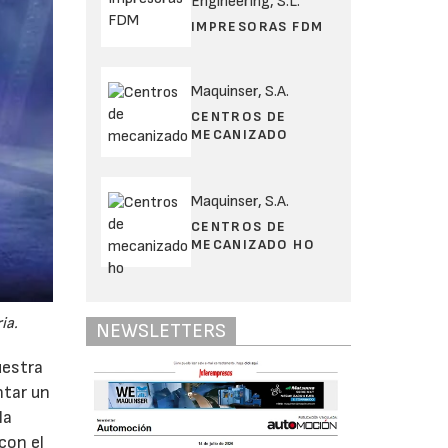
Engineering, S.L.
IMPRESORAS FDM
Maquinser, S.A.
CENTROS DE
MECANIZADO
Maquinser, S.A.
CENTROS DE
MECANIZADO HO
ia.
NEWSLETTERS
uestra
ntar un
la
con el