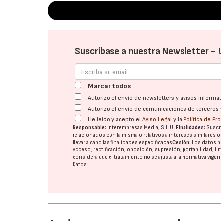
Suscríbase a nuestra Newsletter -
Marcar todos
Autorizo el envío de newsletters y avisos inform
Autorizo el envío de comunicaciones de terceros 
He leído y acepto el
Aviso Legal
y la
Política de Pr
Responsable:
Interempresas Media, S.L.U.
Finalidades:
Suscri
relacionados con la misma o relativos a intereses similares 
llevar a cabo las finalidades especificadas
Cesión:
Los datos p
Acceso, rectificación, oposición, supresión, portabilidad, l
considera que el tratamiento no se ajusta a la normativa vige
Datos