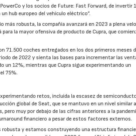
owerCo y los socios de Future: Fast Forward, de invertir 
un hub europeo del vehículo eléctrico”.
io más robusta, la compañía avanzará en 2023 a plena vel
ará para la mayor ofensiva de producto de Cupra, que comie
on 71.500 coches entregados en los dos primeros meses d
odo de 2022 y sienta las bases para incrementar las vent
do un 12%, mientras que Cupra sigue experimentando un
del 75%.
14/07/2026
28/07/202
 experimentando retos, incluida la escasez de semiconducto
ucción global de Seat, que se mantuvo en un nivel similar a
 pero muy por debajo de las cifras anteriores a la pandemi
urnaround financiero a pesar de estos factores externos.
s robusta y estamos construyendo una estructura financie