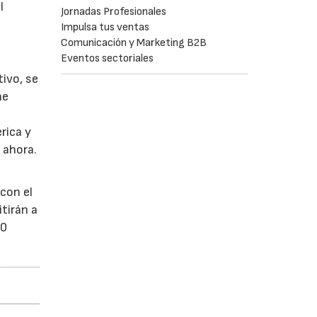
l
Jornadas Profesionales
Impulsa tus ventas
Comunicación y Marketing B2B
Eventos sectoriales
tivo, se
ne
rica y
 ahora.
con el
tirán a
00