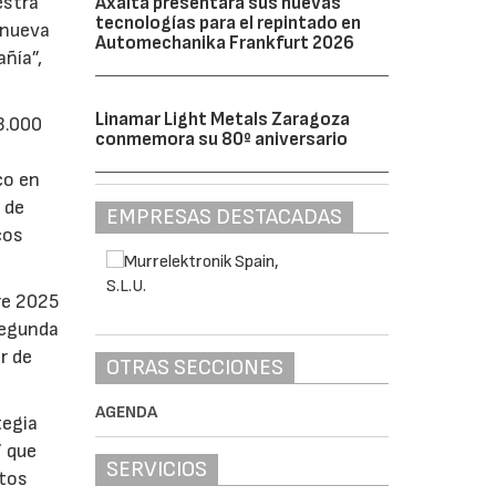
estra
Axalta presentará sus nuevas
tecnologías para el repintado en
 nueva
Automechanika Frankfurt 2026
ñía”,
Linamar Light Metals Zaragoza
 3.000
conmemora su 80º aniversario
co en
 de
EMPRESAS DESTACADAS
cos
re 2025
segunda
r de
OTRAS SECCIONES
AGENDA
tegia
” que
SERVICIOS
ctos