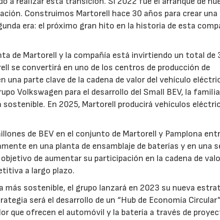
do a realizar esta transición. Si 2022 fue el arranque de nu
ración. Construimos Martorell hace 30 años para crear una
nda era: el próximo gran hito en la historia de esta compa
anta de Martorell y la compañía está invirtiendo un total de
rell se convertirá en uno de los centros de producción de
 una parte clave de la cadena de valor del vehículo eléctri
rupo Volkswagen para el desarrollo del Small BEV, la familia
sostenible. En 2025, Martorell producirá vehículos eléctri
millones de BEV en el conjunto de Martorell y Pamplona ent
amente en una planta de ensamblaje de baterías y en una 
 objetivo de aumentar su participación en la cadena de valo
titiva a largo plazo.
 más sostenible, el grupo lanzará en 2023 su nueva estra
trategia será el desarrollo de un “Hub de Economía Circular
lor que ofrecen el automóvil y la batería a través de proye