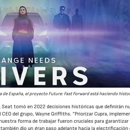
ia de España, el proyecto Future: Fast Forward está haciendo histor
 Seat tomó en 2022 decisiones históricas que definirán n
l CEO del grupo, Wayne Griffiths. “Priorizar Cupra, impleme
nuestra forma de trabajar fueron cruciales para garantizar 
 también dio un gran paso adelante hacia la electrificación 