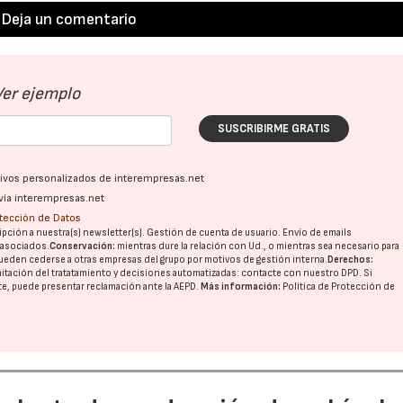
Deja un comentario
Ver ejemplo
SUSCRIBIRME GRATIS
ativos personalizados de interempresas.net
vía interempresas.net
otección de Datos
pción a nuestra(s) newsletter(s). Gestión de cuenta de usuario. Envío de emails
o asociados.
Conservación:
mientras dure la relación con Ud., o mientras sea necesario para
ueden cederse a otras
empresas del grupo
por motivos de gestión interna.
Derechos:
imitación del tratatamiento y decisiones automatizadas:
contacte con nuestro DPD
. Si
nte, puede presentar reclamación ante la
AEPD
.
Más información:
Política de Protección de