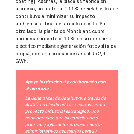
coating). Además, la placa se fabrica en
aluminio, un material 100 % reciclable, lo que
contribuye a minimizar su impacto
ambiental al final de su ciclo de vida. Por
otro lado, la planta de Montblanc cubre
aproximadamente el 10 % de su consumo
eléctrico mediante generación fotovoltaica
propia, con una producción anual de 2,9
GWh.
Apoyo institucional y colaboración con
el territorio
La Generalitat de Catalunya, a través de
ACCIÓ, ha clasificado la iniciativa como
proyecto industrial estratégico, una
consideración que ha contribuido a
priorizar y agilizar los procedimientos
administrativos necesarios para su