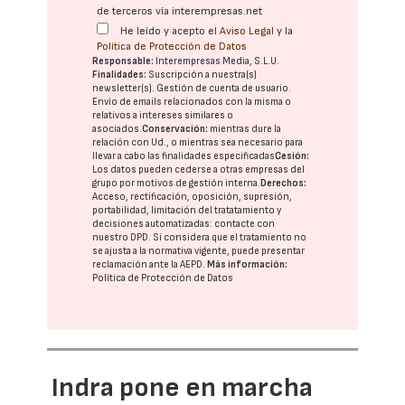
de terceros vía interempresas.net
He leído y acepto el
Aviso Legal
y la
Política de Protección de Datos
Responsable:
Interempresas Media, S.L.U.
Finalidades:
Suscripción a nuestra(s)
newsletter(s). Gestión de cuenta de usuario.
Envío de emails relacionados con la misma o
relativos a intereses similares o
asociados.
Conservación:
mientras dure la
relación con Ud., o mientras sea necesario para
llevar a cabo las finalidades especificadas
Cesión:
Los datos pueden cederse a otras
empresas del
grupo
por motivos de gestión interna.
Derechos:
Acceso, rectificación, oposición, supresión,
portabilidad, limitación del tratatamiento y
decisiones automatizadas:
contacte con
nuestro DPD
. Si considera que el tratamiento no
se ajusta a la normativa vigente, puede presentar
reclamación ante la
AEPD
.
Más información:
Política de Protección de Datos
Indra pone en marcha