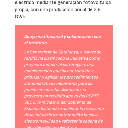
eléctrico mediante generación fotovoltaica
propia, con una producción anual de 2,9
GWh.
Apoyo institucional y colaboración con
el territorio
La Generalitat de Catalunya, a través de
ACCIÓ, ha clasificado la iniciativa como
proyecto industrial estratégico, una
consideración que ha contribuido a
priorizar y agilizar los procedimientos
administrativos necesarios para su
puesta en marcha. Asimismo, el
proyecto ha recibido apoyo del PERTE
VEC II, la iniciativa del Gobierno de
España destinada a acelerar la transición
de la industria de automoción hacia la
electromovilidad y reforzar la cadena de
valor del vehículo eléctrico.