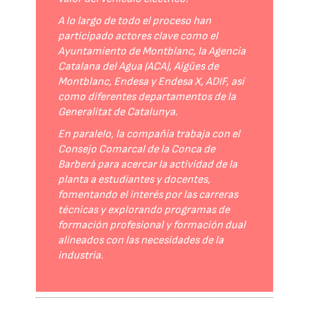
A lo largo de todo el proceso han
participado actores clave como el
Ayuntamiento de Montblanc, la Agencia
Catalana del Agua (ACA), Aigües de
Montblanc, Endesa y Endesa X, ADIF, así
como diferentes departamentos de la
Generalitat de Catalunya.
En paralelo, la compañía trabaja con el
Consejo Comarcal de la Conca de
Barberà para acercar la actividad de la
planta a estudiantes y docentes,
fomentando el interés por las carreras
técnicas y explorando programas de
formación profesional y formación dual
alineados con las necesidades de la
industria.