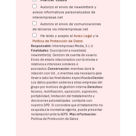
Autorizo el envío de newsletters y
avisos informativos personalizados de
interempresas.net
Autorizo el envío de comunicaciones
de terceros vía interempresas.net
He leído y acepto el
Aviso Legal
y la
Política de Protección de Datos
Responsable:
Interempresas Media, S.L.U.
Finalidades:
Suscripción a nuestra(s)
newsletter(s). Gestión de cuenta de usuario.
Envío de emails relacionados con la misma o
relativos a intereses similares o
asociados.
Conservación:
mientras dure la
relación con Ud., o mientras sea necesario para
llevar a cabo las finalidades especificadas
Cesión:
Los datos pueden cederse a otras
empresas del
grupo
por motivos de gestión interna.
Derechos:
Acceso, rectificación, oposición, supresión,
portabilidad, limitación del tratatamiento y
decisiones automatizadas:
contacte con
nuestro DPD
. Si considera que el tratamiento no
se ajusta a la normativa vigente, puede presentar
reclamación ante la
AEPD
.
Más información:
Política de Protección de Datos