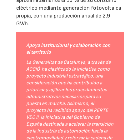
aproximadamente el 10 % de su consumo
eléctrico mediante generación fotovoltaica
propia, con una producción anual de 2,9
GWh.
Apoyo institucional y colaboración con
el territorio
La Generalitat de Catalunya, a través de
ACCIÓ, ha clasificado la iniciativa como
proyecto industrial estratégico, una
consideración que ha contribuido a
priorizar y agilizar los procedimientos
administrativos necesarios para su
puesta en marcha. Asimismo, el
proyecto ha recibido apoyo del PERTE
VEC II, la iniciativa del Gobierno de
España destinada a acelerar la transición
de la industria de automoción hacia la
electromovilidad y reforzar la cadena de