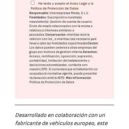
He leído y acepto el
Aviso Legal
y la
Política de Protección de Datos
Responsable:
Interempresas Media, S.L.U.
Finalidades:
Suscripción a nuestra(s)
newsletter(s). Gestión de cuenta de usuario.
Envío de emails relacionados con la misma o
relativos a intereses similares o
asociados.
Conservación:
mientras dure la
relación con Ud., o mientras sea necesario para
llevar a cabo las finalidades especificadas
Cesión:
Los datos pueden cederse a otras
empresas del
grupo
por motivos de gestión interna.
Derechos:
Acceso, rectificación, oposición, supresión,
portabilidad, limitación del tratatamiento y
decisiones automatizadas:
contacte con
nuestro DPD
. Si considera que el tratamiento no
se ajusta a la normativa vigente, puede presentar
reclamación ante la
AEPD
.
Más información:
Política de Protección de Datos
Desarrollado en colaboración con un
fabricante de vehículos europeo, este