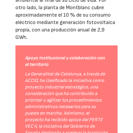
ambiental al final de su ciclo de vida. Por
otro lado, la planta de Montblanc cubre
aproximadamente el 10 % de su consumo
eléctrico mediante generación fotovoltaica
propia, con una producción anual de 2,9
GWh.
Apoyo institucional y colaboración con
el territorio
La Generalitat de Catalunya, a través de
ACCIÓ, ha clasificado la iniciativa como
proyecto industrial estratégico, una
consideración que ha contribuido a
priorizar y agilizar los procedimientos
administrativos necesarios para su
puesta en marcha. Asimismo, el
proyecto ha recibido apoyo del PERTE
VEC II, la iniciativa del Gobierno de
España destinada a acelerar la transición