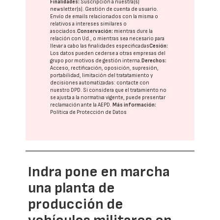
Finalidades:
Suscripción a nuestra(s)
newsletter(s). Gestión de cuenta de usuario.
Envío de emails relacionados con la misma o
relativos a intereses similares o
asociados.
Conservación:
mientras dure la
relación con Ud., o mientras sea necesario para
llevar a cabo las finalidades especificadas
Cesión:
Los datos pueden cederse a otras
empresas del
grupo
por motivos de gestión interna.
Derechos:
Acceso, rectificación, oposición, supresión,
portabilidad, limitación del tratatamiento y
decisiones automatizadas:
contacte con
nuestro DPD
. Si considera que el tratamiento no
se ajusta a la normativa vigente, puede presentar
reclamación ante la
AEPD
.
Más información:
Política de Protección de Datos
Indra pone en marcha
una planta de
producción de