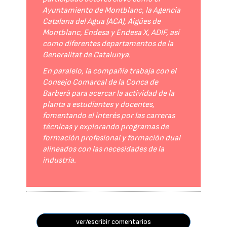
Ayuntamiento de Montblanc, la Agencia
Catalana del Agua (ACA), Aigües de
Montblanc, Endesa y Endesa X, ADIF, así
como diferentes departamentos de la
Generalitat de Catalunya.
En paralelo, la compañía trabaja con el
Consejo Comarcal de la Conca de
Barberà para acercar la actividad de la
planta a estudiantes y docentes,
fomentando el interés por las carreras
técnicas y explorando programas de
formación profesional y formación dual
alineados con las necesidades de la
industria.
ver/escribir comentarios