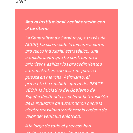
GWh.
Apoyo institucional y colaboración con
el territorio
La Generalitat de Catalunya, a través de
ACCIÓ, ha clasificado la iniciativa como
proyecto industrial estratégico, una
consideración que ha contribuido a
priorizar y agilizar los procedimientos
administrativos necesarios para su
puesta en marcha. Asimismo, el
proyecto ha recibido apoyo del PERTE
VEC II, la iniciativa del Gobierno de
España destinada a acelerar la transición
de la industria de automoción hacia la
electromovilidad y reforzar la cadena de
valor del vehículo eléctrico.
A lo largo de todo el proceso han
participado actores clave como el