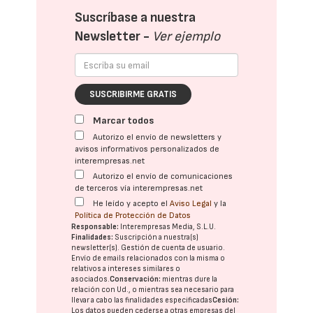
Suscríbase a nuestra
Newsletter -
Ver ejemplo
SUSCRIBIRME GRATIS
Marcar todos
Autorizo el envío de newsletters y
avisos informativos personalizados de
interempresas.net
Autorizo el envío de comunicaciones
de terceros vía interempresas.net
He leído y acepto el
Aviso Legal
y la
Política de Protección de Datos
Responsable:
Interempresas Media, S.L.U.
Finalidades:
Suscripción a nuestra(s)
newsletter(s). Gestión de cuenta de usuario.
Envío de emails relacionados con la misma o
relativos a intereses similares o
asociados.
Conservación:
mientras dure la
relación con Ud., o mientras sea necesario para
llevar a cabo las finalidades especificadas
Cesión:
Los datos pueden cederse a otras
empresas del