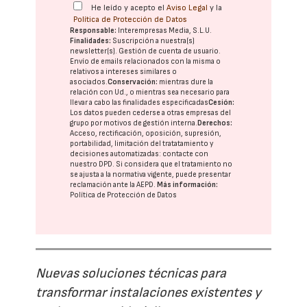
He leído y acepto el
Aviso Legal
y la
Política de Protección de Datos
Responsable:
Interempresas Media, S.L.U.
Finalidades:
Suscripción a nuestra(s)
newsletter(s). Gestión de cuenta de usuario.
Envío de emails relacionados con la misma o
relativos a intereses similares o
asociados.
Conservación:
mientras dure la
relación con Ud., o mientras sea necesario para
llevar a cabo las finalidades especificadas
Cesión:
Los datos pueden cederse a otras
empresas del
grupo
por motivos de gestión interna.
Derechos:
Acceso, rectificación, oposición, supresión,
portabilidad, limitación del tratatamiento y
decisiones automatizadas:
contacte con
nuestro DPD
. Si considera que el tratamiento no
se ajusta a la normativa vigente, puede presentar
reclamación ante la
AEPD
.
Más información:
Política de Protección de Datos
Nuevas soluciones técnicas para
transformar instalaciones existentes y