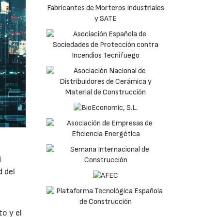
d
d del
o y el