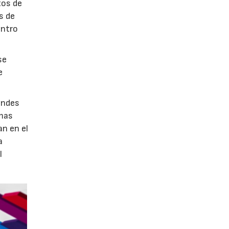
tos de
s de
entro
se
e
andes
rmas
an en el
a
l