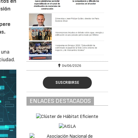
atos en
isión
o
upere
as.
 una
ciudad.
04/06/2026
SUSCRIBIRSE
ENLACES DESTACADOS