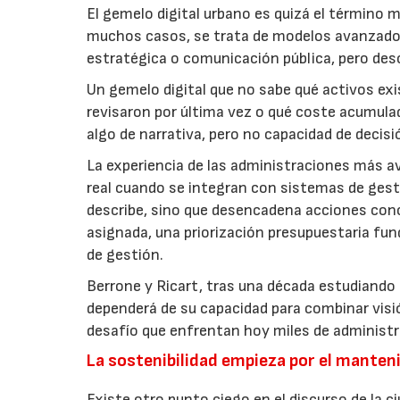
El gemelo digital urbano es quizá el término 
muchos casos, se trata de modelos avanzados d
estratégica o comunicación pública, pero desc
Un gemelo digital que no sabe qué activos ex
revisaron por última vez o qué coste acumula
algo de narrativa, pero no capacidad de decis
La experiencia de las administraciones más 
real cuando se integran con sistemas de gest
describe, sino que desencadena acciones conc
asignada, una priorización presupuestaria fu
de gestión.
Berrone y Ricart, tras una década estudiando 
dependerá de su capacidad para combinar visión
desafío que enfrentan hoy miles de administr
La sostenibilidad empieza por el mante
Existe otro punto ciego en el discurso de la ci