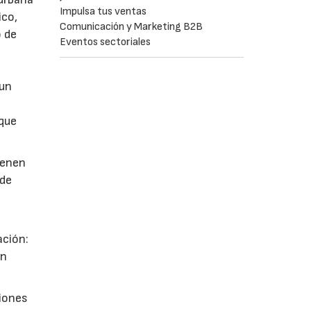
Impulsa tus ventas
ico,
Comunicación y Marketing B2B
 de
Eventos sectoriales
l
 un
que
ienen
 de
ación:
en
ciones