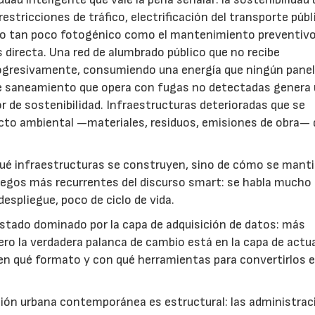
stricciones de tráfico, electrificación del transporte públ
go tan poco fotogénico como el mantenimiento preventivo
es directa. Una red de alumbrado público que no recibe
ogresivamente, consumiendo una energía que ningún pane
e saneamiento que opera con fugas no detectadas genera
r de sostenibilidad. Infraestructuras deterioradas que se
to ambiental —materiales, residuos, emisiones de obra— 
qué infraestructuras se construyen, sino de cómo se mant
iegos más recurrentes del discurso smart: se habla mucho
spliegue, poco de ciclo de vida.
estado dominado por la capa de adquisición de datos: más
ro la verdadera palanca de cambio está en la capa de actu
 en qué formato y con qué herramientas para convertirlos 
tión urbana contemporánea es estructural: las administra