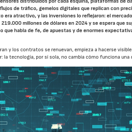
Sensores distribuidos por cada esquina, plataformas de d
o flujos de tráfico, gemelos digitales que replican con prec
to era atractivo, y las inversiones lo reflejaron: el mercad
s 219.000 millones de dólares en 2024 y se espera que s
to que habla de fe, de apuestas y de enormes expectativ
an y los contratos se renuevan, empieza a hacerse visible
: la tecnología, por sí sola, no cambia cómo funciona una 
04/06/2026
02/07/2026