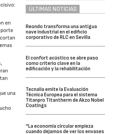
cisivo:
ÚLTIMAS NOTICIAS
ón en
Reondo transforma una antigua
sporte
nave industrial en el edificio
corporativo de RLC en Sevilla
acortan
blemas
El confort acústico se abre paso
,
como criterio clave en la
edificación y la rehabilitación
eran
ctan
Tecnalia emite la Evaluación
que una
Técnica Europea para el sistema
Titanpro Titantherm de Akzo Nobel
Coatings
mucho
“La economía circular empieza
cuando dejamos de ver los envases