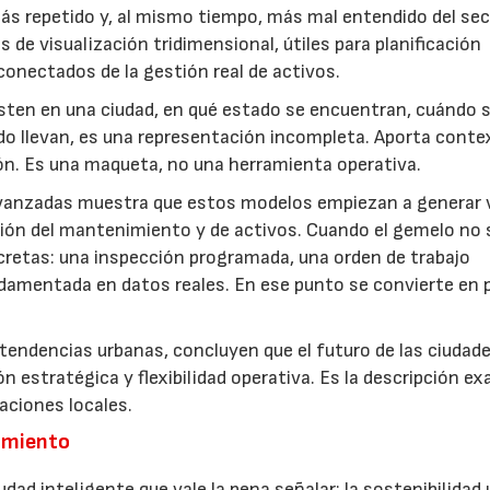
más repetido y, al mismo tiempo, más mal entendido del sec
e visualización tridimensional, útiles para planificación
onectados de la gestión real de activos.
isten en una ciudad, en qué estado se encuentran, cuándo 
do llevan, es una representación incompleta. Aporta conte
ión. Es una maqueta, no una herramienta operativa.
avanzadas muestra que estos modelos empiezan a generar 
ión del mantenimiento y de activos. Cuando el gemelo no 
retas: una inspección programada, una orden de trabajo
ndamentada en datos reales. En ese punto se convierte en 
tendencias urbanas, concluyen que el futuro de las ciudad
 estratégica y flexibilidad operativa. Es la descripción ex
aciones locales.
nimiento
udad inteligente que vale la pena señalar: la sostenibilidad