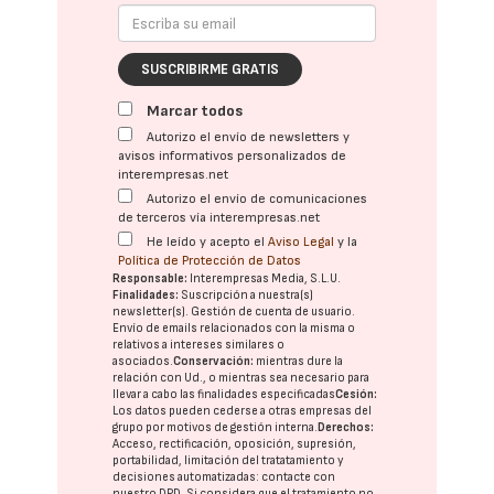
SUSCRIBIRME GRATIS
Marcar todos
Autorizo el envío de newsletters y
avisos informativos personalizados de
interempresas.net
Autorizo el envío de comunicaciones
de terceros vía interempresas.net
He leído y acepto el
Aviso Legal
y la
Política de Protección de Datos
Responsable:
Interempresas Media, S.L.U.
Finalidades:
Suscripción a nuestra(s)
newsletter(s). Gestión de cuenta de usuario.
Envío de emails relacionados con la misma o
relativos a intereses similares o
asociados.
Conservación:
mientras dure la
relación con Ud., o mientras sea necesario para
llevar a cabo las finalidades especificadas
Cesión:
Los datos pueden cederse a otras
empresas del
grupo
por motivos de gestión interna.
Derechos:
Acceso, rectificación, oposición, supresión,
portabilidad, limitación del tratatamiento y
decisiones automatizadas:
contacte con
nuestro DPD
. Si considera que el tratamiento no