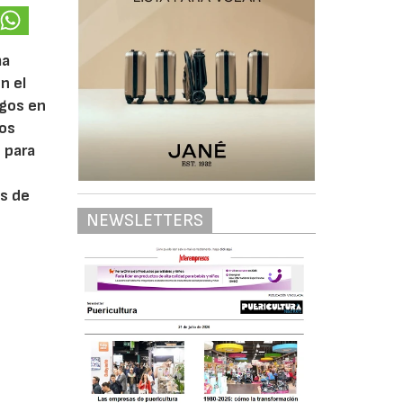
ma
n el
sgos en
tos
 para
ás de
NEWSLETTERS