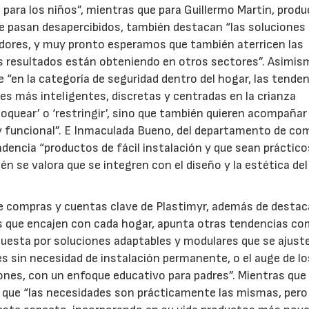
para los niños”, mientras que para Guillermo Martín, produ
e pasan desapercibidos, también destacan “las soluciones
idores, y muy pronto esperamos que también aterricen las
s resultados están obteniendo en otros sectores”. Asimis
 “en la categoría de seguridad dentro del hogar, las tende
nes más inteligentes, discretas y centradas en la crianza
oquear’ o ‘restringir’, sino que también quieren acompañar 
y funcional”. E Inmaculada Bueno, del departamento de co
encia “productos de fácil instalación y que sean prácticos
 se valora que se integren con el diseño y la estética del
de compras y cuentas clave de Plastimyr, además de destaca
s que encajen con cada hogar, apunta otras tendencias co
puesta por soluciones adaptables y modulares que se ajust
es sin necesidad de instalación permanente, o el auge de lo
nes, con un enfoque educativo para padres”. Mientras que
a que “las necesidades son prácticamente las mismas, pero