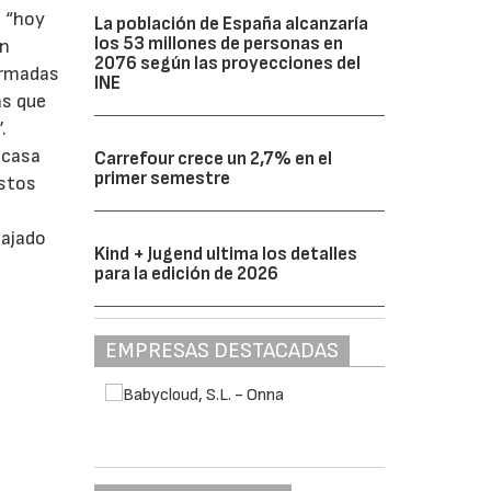
e “hoy
La población de España alcanzaría
los 53 millones de personas en
én
2076 según las proyecciones del
ormadas
INE
as que
.
 casa
Carrefour crece un 2,7% en el
primer semestre
estos
bajado
Kind + Jugend ultima los detalles
para la edición de 2026
EMPRESAS DESTACADAS