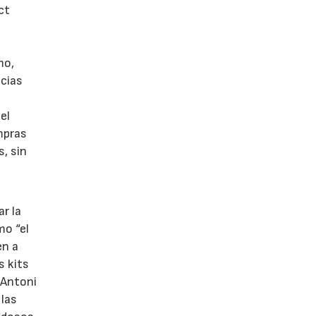
ct
mo,
ncias
el
mpras
, sin
r la
mo “el
en a
s kits
 Antoni
 las