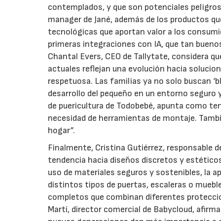
contemplados, y que son potenciales peligros 
manager de Jané, además de los productos qu
tecnológicas que aportan valor a los consum
primeras integraciones con IA, que tan bueno
Chantal Evers, CEO de Tallytate, considera que
actuales reflejan una evolución hacia solucio
respetuosa. Las familias ya no solo buscan ‘bl
desarrollo del pequeño en un entorno seguro 
de puericultura de Todobebé, apunta como tend
necesidad de herramientas de montaje. También
hogar”.
Finalmente, Cristina Gutiérrez, responsable 
tendencia hacia diseños discretos y estético
uso de materiales seguros y sostenibles, la a
distintos tipos de puertas, escaleras o muebl
completos que combinan diferentes proteccio
Martí, director comercial de Babycloud, afirm