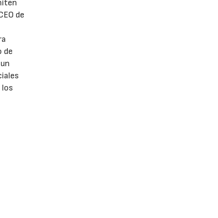
miten
 CEO de
ra
o de
 un
ciales
 los