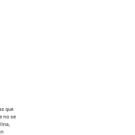
as que
e no se
lina,
an