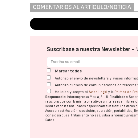
COMENTARIOS AL ARTÍCULO/NOTICIA
Suscríbase a nuestra Newsletter -
Marcar todos
Autorizo el envío de newsletters y avisos inform
Autorizo el envío de comunicaciones de terceros 
He leído y acepto el
Aviso Legal
y la
Política de Pr
Responsable:
Interempresas Media, S.L.U.
Finalidades:
Suscri
relacionados con la misma o relativos a intereses similares 
llevar a cabo las finalidades especificadas
Cesión:
Los datos p
Acceso, rectificación, oposición, supresión, portabilidad, l
considera que el tratamiento no se ajusta a la normativa vige
Datos