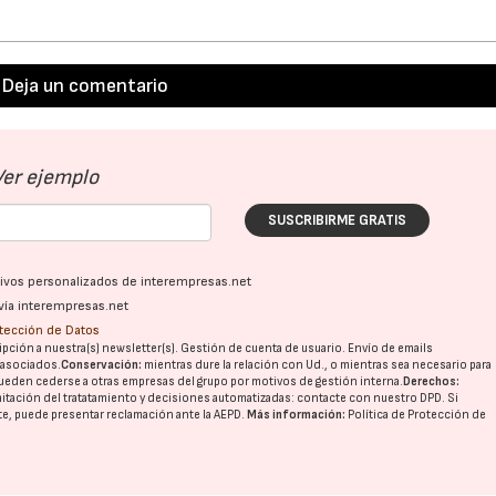
Deja un comentario
Ver ejemplo
SUSCRIBIRME GRATIS
ativos personalizados de interempresas.net
vía interempresas.net
otección de Datos
pción a nuestra(s) newsletter(s). Gestión de cuenta de usuario. Envío de emails
o asociados.
Conservación:
mientras dure la relación con Ud., o mientras sea necesario para
ueden cederse a otras
empresas del grupo
por motivos de gestión interna.
Derechos:
imitación del tratatamiento y decisiones automatizadas:
contacte con nuestro DPD
. Si
nte, puede presentar reclamación ante la
AEPD
.
Más información:
Política de Protección de