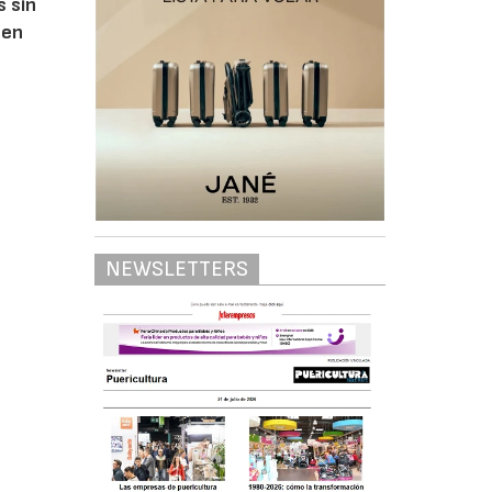
s sin
 en
.
NEWSLETTERS