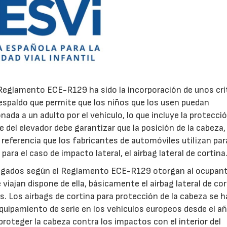
Reglamento ECE-R129 ha sido la incorporación de unos cri
espaldo que permite que los niños que los usen puedan
21/07/2026
28/07/202
ada a un adulto por el vehículo, lo que incluye la protecci
te del elevador debe garantizar que la posición de la cabeza, 
 referencia que los fabricantes de automóviles utilizan par
para el caso de impacto lateral, el airbag lateral de cortina
ologados según el Reglamento ECE-R129 otorgan al ocupan
 viajan dispone de ella, básicamente el airbag lateral de cor
s. Los airbags de cortina para protección de la cabeza se h
uipamiento de serie en los vehículos europeos desde el a
oteger la cabeza contra los impactos con el interior del