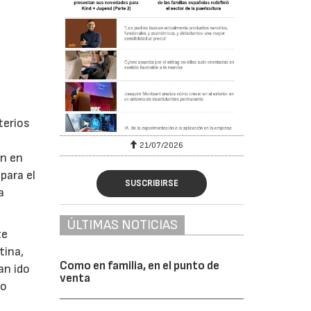
terios
6
21/07/2026
ón en
para el
SUSCRIBIRSE
a
.
ÚLTIMAS NOTICIAS
te
tina,
Como en familia, en el punto de
an ido
venta
ño