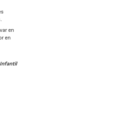
es
.
evar en
or en
e
nfantil