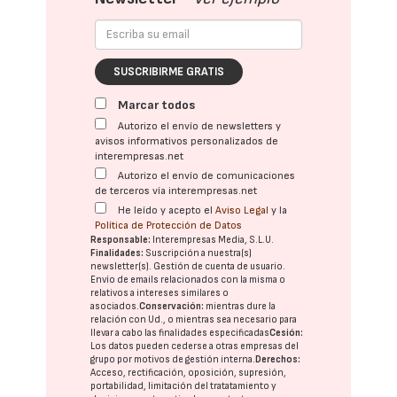
SUSCRIBIRME GRATIS
Marcar todos
Autorizo el envío de newsletters y
avisos informativos personalizados de
interempresas.net
Autorizo el envío de comunicaciones
de terceros vía interempresas.net
He leído y acepto el
Aviso Legal
y la
Política de Protección de Datos
Responsable:
Interempresas Media, S.L.U.
Finalidades:
Suscripción a nuestra(s)
newsletter(s). Gestión de cuenta de usuario.
Envío de emails relacionados con la misma o
relativos a intereses similares o
asociados.
Conservación:
mientras dure la
relación con Ud., o mientras sea necesario para
llevar a cabo las finalidades especificadas
Cesión:
Los datos pueden cederse a otras
empresas del
grupo
por motivos de gestión interna.
Derechos:
Acceso, rectificación, oposición, supresión,
portabilidad, limitación del tratatamiento y