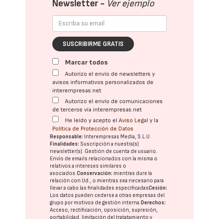
Newsletter -
Ver ejemplo
SUSCRIBIRME GRATIS
Marcar todos
Autorizo el envío de newsletters y
avisos informativos personalizados de
interempresas.net
Autorizo el envío de comunicaciones
de terceros vía interempresas.net
He leído y acepto el
Aviso Legal
y la
Política de Protección de Datos
Responsable:
Interempresas Media, S.L.U.
Finalidades:
Suscripción a nuestra(s)
newsletter(s). Gestión de cuenta de usuario.
Envío de emails relacionados con la misma o
relativos a intereses similares o
asociados.
Conservación:
mientras dure la
relación con Ud., o mientras sea necesario para
llevar a cabo las finalidades especificadas
Cesión:
Los datos pueden cederse a otras
empresas del
grupo
por motivos de gestión interna.
Derechos:
Acceso, rectificación, oposición, supresión,
portabilidad, limitación del tratatamiento y