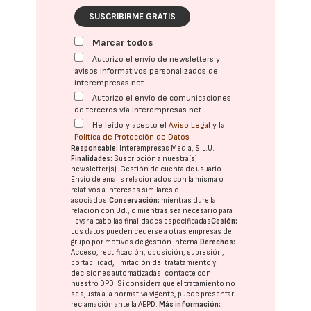
SUSCRIBIRME GRATIS
Marcar todos
Autorizo el envío de newsletters y
avisos informativos personalizados de
interempresas.net
Autorizo el envío de comunicaciones
de terceros vía interempresas.net
He leído y acepto el
Aviso Legal
y la
Política de Protección de Datos
Responsable:
Interempresas Media, S.L.U.
Finalidades:
Suscripción a nuestra(s)
newsletter(s). Gestión de cuenta de usuario.
Envío de emails relacionados con la misma o
relativos a intereses similares o
asociados.
Conservación:
mientras dure la
relación con Ud., o mientras sea necesario para
llevar a cabo las finalidades especificadas
Cesión:
Los datos pueden cederse a otras
empresas del
grupo
por motivos de gestión interna.
Derechos:
Acceso, rectificación, oposición, supresión,
portabilidad, limitación del tratatamiento y
decisiones automatizadas:
contacte con
nuestro DPD
. Si considera que el tratamiento no
se ajusta a la normativa vigente, puede presentar
reclamación ante la
AEPD
.
Más información: