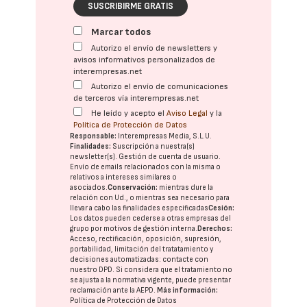
SUSCRIBIRME GRATIS
Marcar todos
Autorizo el envío de newsletters y
avisos informativos personalizados de
interempresas.net
Autorizo el envío de comunicaciones
de terceros vía interempresas.net
He leído y acepto el
Aviso Legal
y la
Política de Protección de Datos
Responsable:
Interempresas Media, S.L.U.
Finalidades:
Suscripción a nuestra(s)
newsletter(s). Gestión de cuenta de usuario.
Envío de emails relacionados con la misma o
relativos a intereses similares o
asociados.
Conservación:
mientras dure la
relación con Ud., o mientras sea necesario para
llevar a cabo las finalidades especificadas
Cesión:
Los datos pueden cederse a otras
empresas del
grupo
por motivos de gestión interna.
Derechos:
Acceso, rectificación, oposición, supresión,
portabilidad, limitación del tratatamiento y
decisiones automatizadas:
contacte con
nuestro DPD
. Si considera que el tratamiento no
se ajusta a la normativa vigente, puede presentar
reclamación ante la
AEPD
.
Más información:
Política de Protección de Datos