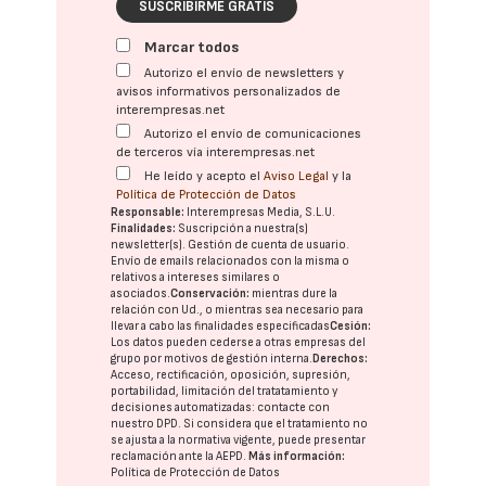
SUSCRIBIRME GRATIS
Marcar todos
Autorizo el envío de newsletters y
avisos informativos personalizados de
interempresas.net
Autorizo el envío de comunicaciones
de terceros vía interempresas.net
He leído y acepto el
Aviso Legal
y la
Política de Protección de Datos
Responsable:
Interempresas Media, S.L.U.
Finalidades:
Suscripción a nuestra(s)
newsletter(s). Gestión de cuenta de usuario.
Envío de emails relacionados con la misma o
relativos a intereses similares o
asociados.
Conservación:
mientras dure la
relación con Ud., o mientras sea necesario para
llevar a cabo las finalidades especificadas
Cesión:
Los datos pueden cederse a otras
empresas del
grupo
por motivos de gestión interna.
Derechos:
Acceso, rectificación, oposición, supresión,
portabilidad, limitación del tratatamiento y
decisiones automatizadas:
contacte con
nuestro DPD
. Si considera que el tratamiento no
se ajusta a la normativa vigente, puede presentar
reclamación ante la
AEPD
.
Más información:
Política de Protección de Datos