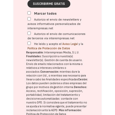
SUSCRIBIRME GRATIS
Marcar todos
Autorizo el envío de newsletters y
avisos informativos personalizados de
interempresas.net
Autorizo el envío de comunicaciones
de terceros vía interempresas.net
He leído y acepto el
Aviso Legal
y la
Política de Protección de Datos
Responsable:
Interempresas Media, S.L.U.
Finalidades:
Suscripción a nuestra(s)
newsletter(s). Gestión de cuenta de usuario.
Envío de emails relacionados con la misma o
relativos a intereses similares o
asociados.
Conservación:
mientras dure la
relación con Ud., o mientras sea necesario para
llevar a cabo las finalidades especificadas
Cesión:
Los datos pueden cederse a otras
empresas del
grupo
por motivos de gestión interna.
Derechos:
Acceso, rectificación, oposición, supresión,
portabilidad, limitación del tratatamiento y
decisiones automatizadas:
contacte con
nuestro DPD
. Si considera que el tratamiento no
se ajusta a la normativa vigente, puede presentar
reclamación ante la
AEPD
.
Más información:
Política de Protección de Datos