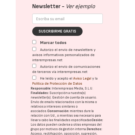
Newsletter -
Ver ejemplo
SUSCRIBIRME GRATIS
Marcar todos
Autorizo el envío de newsletters y
avisos informativos personalizados de
interempresas.net
Autorizo el envío de comunicaciones
de terceros vía interempresas.net
He leído y acepto el
Aviso Legal
y la
Política de Protección de Datos
Responsable:
Interempresas Media, S.L.U.
Finalidades:
Suscripción a nuestra(s)
newsletter(s). Gestión de cuenta de usuario.
Envío de emails relacionados con la misma o
relativos a intereses similares o
asociados.
Conservación:
mientras dure la
relación con Ud., o mientras sea necesario para
llevar a cabo las finalidades especificadas
Cesión:
Los datos pueden cederse a otras
empresas del
grupo
por motivos de gestión interna.
Derechos:
Acceso, rectificación, oposición, supresión,