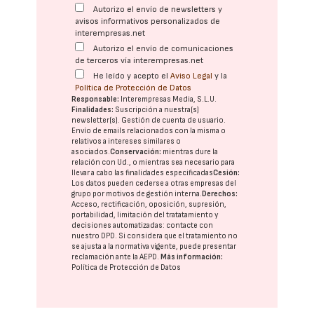
Autorizo el envío de newsletters y
avisos informativos personalizados de
interempresas.net
Autorizo el envío de comunicaciones
de terceros vía interempresas.net
He leído y acepto el
Aviso Legal
y la
Política de Protección de Datos
Responsable:
Interempresas Media, S.L.U.
Finalidades:
Suscripción a nuestra(s)
newsletter(s). Gestión de cuenta de usuario.
Envío de emails relacionados con la misma o
relativos a intereses similares o
asociados.
Conservación:
mientras dure la
relación con Ud., o mientras sea necesario para
llevar a cabo las finalidades especificadas
Cesión:
Los datos pueden cederse a otras
empresas del
grupo
por motivos de gestión interna.
Derechos:
Acceso, rectificación, oposición, supresión,
portabilidad, limitación del tratatamiento y
decisiones automatizadas:
contacte con
nuestro DPD
. Si considera que el tratamiento no
se ajusta a la normativa vigente, puede presentar
reclamación ante la
AEPD
.
Más información:
Política de Protección de Datos