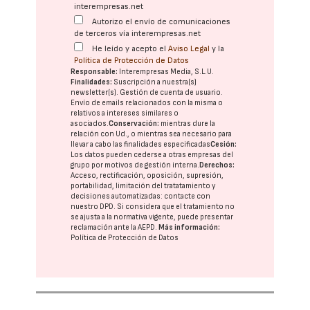
interempresas.net
Autorizo el envío de comunicaciones
de terceros vía interempresas.net
He leído y acepto el
Aviso Legal
y la
Política de Protección de Datos
Responsable:
Interempresas Media, S.L.U.
Finalidades:
Suscripción a nuestra(s)
newsletter(s). Gestión de cuenta de usuario.
Envío de emails relacionados con la misma o
relativos a intereses similares o
asociados.
Conservación:
mientras dure la
relación con Ud., o mientras sea necesario para
llevar a cabo las finalidades especificadas
Cesión:
Los datos pueden cederse a otras
empresas del
grupo
por motivos de gestión interna.
Derechos:
Acceso, rectificación, oposición, supresión,
portabilidad, limitación del tratatamiento y
decisiones automatizadas:
contacte con
nuestro DPD
. Si considera que el tratamiento no
se ajusta a la normativa vigente, puede presentar
reclamación ante la
AEPD
.
Más información:
Política de Protección de Datos