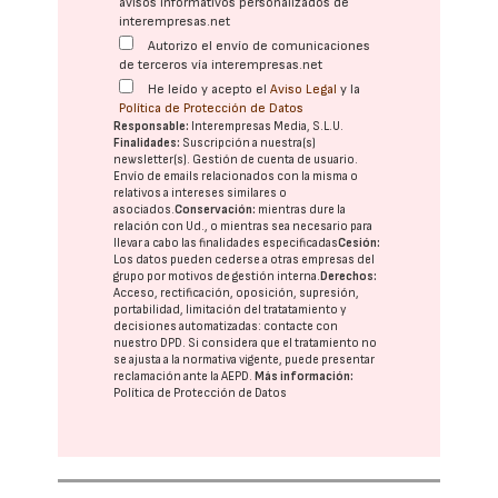
avisos informativos personalizados de
interempresas.net
Autorizo el envío de comunicaciones
de terceros vía interempresas.net
He leído y acepto el
Aviso Legal
y la
Política de Protección de Datos
Responsable:
Interempresas Media, S.L.U.
Finalidades:
Suscripción a nuestra(s)
newsletter(s). Gestión de cuenta de usuario.
Envío de emails relacionados con la misma o
relativos a intereses similares o
asociados.
Conservación:
mientras dure la
relación con Ud., o mientras sea necesario para
llevar a cabo las finalidades especificadas
Cesión:
Los datos pueden cederse a otras
empresas del
grupo
por motivos de gestión interna.
Derechos:
Acceso, rectificación, oposición, supresión,
portabilidad, limitación del tratatamiento y
decisiones automatizadas:
contacte con
nuestro DPD
. Si considera que el tratamiento no
se ajusta a la normativa vigente, puede presentar
reclamación ante la
AEPD
.
Más información:
Política de Protección de Datos