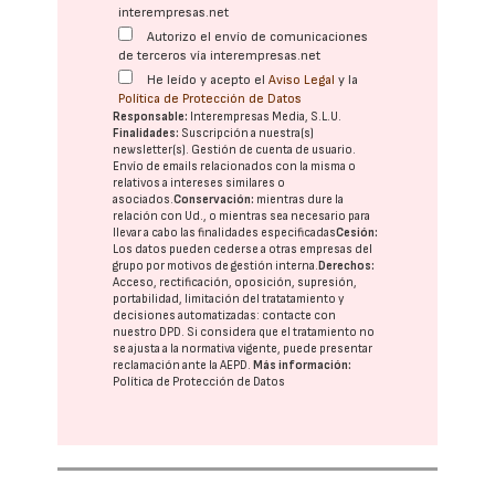
interempresas.net
Autorizo el envío de comunicaciones
de terceros vía interempresas.net
He leído y acepto el
Aviso Legal
y la
Política de Protección de Datos
Responsable:
Interempresas Media, S.L.U.
Finalidades:
Suscripción a nuestra(s)
newsletter(s). Gestión de cuenta de usuario.
Envío de emails relacionados con la misma o
relativos a intereses similares o
asociados.
Conservación:
mientras dure la
relación con Ud., o mientras sea necesario para
llevar a cabo las finalidades especificadas
Cesión:
Los datos pueden cederse a otras
empresas del
grupo
por motivos de gestión interna.
Derechos:
Acceso, rectificación, oposición, supresión,
portabilidad, limitación del tratatamiento y
decisiones automatizadas:
contacte con
nuestro DPD
. Si considera que el tratamiento no
se ajusta a la normativa vigente, puede presentar
reclamación ante la
AEPD
.
Más información:
Política de Protección de Datos