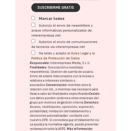
SUSCRIBIRME GRATIS
Marcar todos
Autorizo el envío de newsletters y
avisos informativos personalizados de
interempresas.net
Autorizo el envío de comunicaciones
de terceros vía interempresas.net
He leído y acepto el
Aviso Legal
y la
Política de Protección de Datos
Responsable:
Interempresas Media, S.L.U.
Finalidades:
Suscripción a nuestra(s)
newsletter(s). Gestión de cuenta de usuario.
Envío de emails relacionados con la misma o
relativos a intereses similares o
asociados.
Conservación:
mientras dure la
relación con Ud., o mientras sea necesario para
llevar a cabo las finalidades especificadas
Cesión:
Los datos pueden cederse a otras
empresas del
grupo
por motivos de gestión interna.
Derechos:
Acceso, rectificación, oposición, supresión,
portabilidad, limitación del tratatamiento y
decisiones automatizadas:
contacte con
nuestro DPD
. Si considera que el tratamiento no
se ajusta a la normativa vigente, puede presentar
reclamación ante la
AEPD
.
Más información: