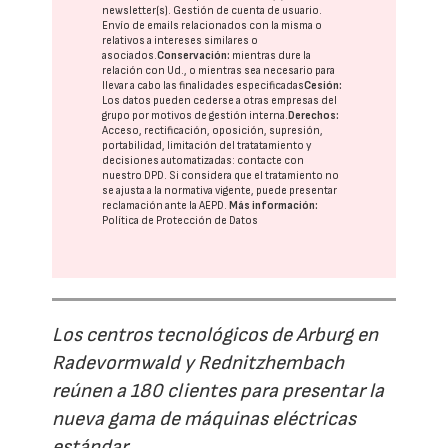
newsletter(s). Gestión de cuenta de usuario.
Envío de emails relacionados con la misma o
relativos a intereses similares o
asociados.
Conservación:
mientras dure la
relación con Ud., o mientras sea necesario para
llevar a cabo las finalidades especificadas
Cesión:
Los datos pueden cederse a otras
empresas del
grupo
por motivos de gestión interna.
Derechos:
Acceso, rectificación, oposición, supresión,
portabilidad, limitación del tratatamiento y
decisiones automatizadas:
contacte con
nuestro DPD
. Si considera que el tratamiento no
se ajusta a la normativa vigente, puede presentar
reclamación ante la
AEPD
.
Más información:
Política de Protección de Datos
Los centros tecnológicos de Arburg en
Radevormwald y Rednitzhembach
reúnen a 180 clientes para presentar la
nueva gama de máquinas eléctricas
estándar