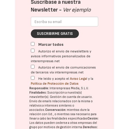
Suscríbase a nuestra
Newsletter -
Ver ejemplo
SUSCRIBIRME GRATIS
Marcar todos
Autorizo el envío de newsletters y
avisos informativos personalizados de
interempresas.net
Autorizo el envío de comunicaciones
de terceros vía interempresas.net
He leído y acepto el
Aviso Legal
y la
Política de Protección de Datos
Responsable:
Interempresas Media, S.L.U.
Finalidades:
Suscripción a nuestra(s)
newsletter(s). Gestión de cuenta de usuario.
Envío de emails relacionados con la misma o
relativos a intereses similares o
asociados.
Conservación:
mientras dure la
relación con Ud., o mientras sea necesario para
llevar a cabo las finalidades especificadas
Cesión:
Los datos pueden cederse a otras
empresas del
grupo
por motivos de gestión interna.
Derechos: