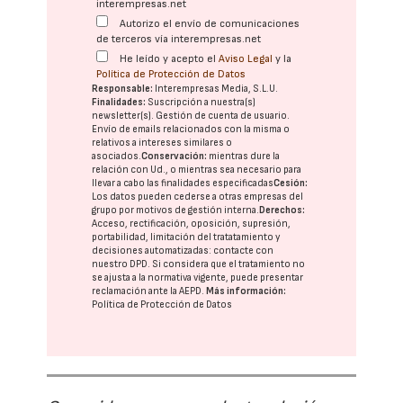
interempresas.net
Autorizo el envío de comunicaciones
de terceros vía interempresas.net
He leído y acepto el
Aviso Legal
y la
Política de Protección de Datos
Responsable:
Interempresas Media, S.L.U.
Finalidades:
Suscripción a nuestra(s)
newsletter(s). Gestión de cuenta de usuario.
Envío de emails relacionados con la misma o
relativos a intereses similares o
asociados.
Conservación:
mientras dure la
relación con Ud., o mientras sea necesario para
llevar a cabo las finalidades especificadas
Cesión:
Los datos pueden cederse a otras
empresas del
grupo
por motivos de gestión interna.
Derechos:
Acceso, rectificación, oposición, supresión,
portabilidad, limitación del tratatamiento y
decisiones automatizadas:
contacte con
nuestro DPD
. Si considera que el tratamiento no
se ajusta a la normativa vigente, puede presentar
reclamación ante la
AEPD
.
Más información:
Política de Protección de Datos