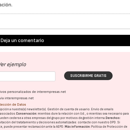
ación.
Deja un comentario
Ver ejemplo
SUSCRIBIRME GRATIS
ativos personalizados de interempresas.net
vía interempresas.net
otección de Datos
pción a nuestra(s) newsletter(s). Gestión de cuenta de usuario. Envío de emails
o asociados.
Conservación:
mientras dure la relación con Ud., o mientras sea necesario para
ueden cederse a otras
empresas del grupo
por motivos de gestión interna.
Derechos:
imitación del tratatamiento y decisiones automatizadas:
contacte con nuestro DPD
. Si
nte, puede presentar reclamación ante la
AEPD
.
Más información:
Política de Protección de