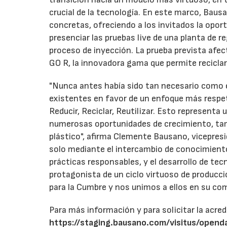
crucial de la tecnología. En este marco, Bausa
concretas, ofreciendo a los invitados la opor
presenciar las pruebas live de una planta de r
proceso de inyección. La prueba prevista afe
GO R, la innovadora gama que permite recicl
"Nunca antes había sido tan necesario como 
existentes en favor de un enfoque más respet
Reducir, Reciclar, Reutilizar. Esto representa 
numerosas oportunidades de crecimiento, tamb
plástico", afirma Clemente Bausano, vicepre
solo mediante el intercambio de conocimient
prácticas responsables, y el desarrollo de tec
protagonista de un ciclo virtuoso de producc
para la Cumbre y nos unimos a ellos en su co
Para más información y para solicitar la acred
https://staging.bausano.com/visitus/opend