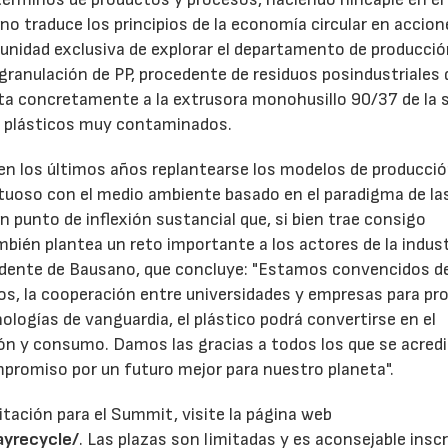
no traduce los principios de la economía circular en accion
tunidad exclusiva de explorar el departamento de producció
egranulación de PP, procedente de residuos posindustriales 
cta concretamente a la extrusora monohusillo 90/37 de la s
ar plásticos muy contaminados.
en los últimos años replantearse los modelos de producci
uoso con el medio ambiente basado en el paradigma de las 
un punto de inflexión sustancial que, si bien trae consigo
ién plantea un reto importante a los actores de la indust
sidente de Bausano, que concluye: "Estamos convencidos d
23/07/2026
30/07/2026
os, la cooperación entre universidades y empresas para p
nologías de vanguardia, el plástico podrá convertirse en el
ión y consumo. Damos las gracias a todos los que se acred
mpromiso por un futuro mejor para nuestro planeta".
itación para el Summit, visite la página web
ayrecycle/
. Las plazas son limitadas y es aconsejable inscr