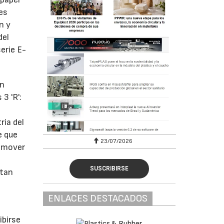
es
n y
del
erie E-
ón
3 'R':
ria del
e que
23/07/2026
romover
SUSCRIBIRSE
itan
ENLACES DESTACADOS
ibirse