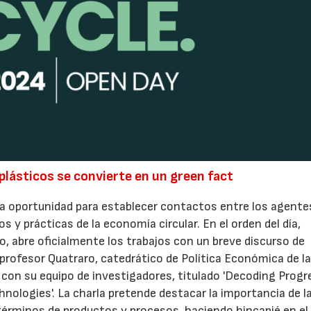
e plásticos se convierte en un green fact
sa oportunidad para establecer contactos entre los agente
s y prácticas de la economía circular. En el orden del día,
 abre oficialmente los trabajos con un breve discurso de
 profesor Quatraro, catedrático de Política Económica de l
o con su equipo de investigadores, titulado 'Decoding Progr
ologies'. La charla pretende destacar la importancia de l
términos de productos y procesos, haciendo hincapié en el