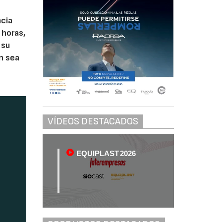
acia
 horas,
 su
ón sea
VÍDEOS DESTACADOS
EQUIPLAST 2026