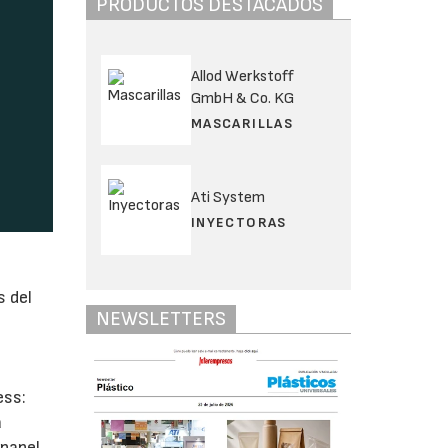
PRODUCTOS DESTACADOS
Allod Werkstoff
GmbH & Co. KG
MASCARILLAS
Ati System
INYECTORAS
s del
NEWSLETTERS
a
ess:
a
 papel