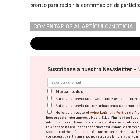
pronto para recibir la confirmación de particip
COMENTARIOS AL ARTÍCULO/NOTICIA
Suscríbase a nuestra Newsletter -
Marcar todos
Autorizo el envío de newsletters y avisos inform
Autorizo el envío de comunicaciones de terceros 
He leído y acepto el
Aviso Legal
y la
Política de Pr
Responsable:
Interempresas Media, S.L.U.
Finalidades:
Suscri
relacionados con la misma o relativos a intereses similares 
llevar a cabo las finalidades especificadas
Cesión:
Los datos p
Acceso, rectificación, oposición, supresión, portabilidad, l
considera que el tratamiento no se ajusta a la normativa vige