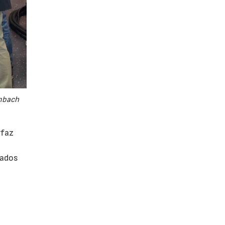
embach
rfaz
rados