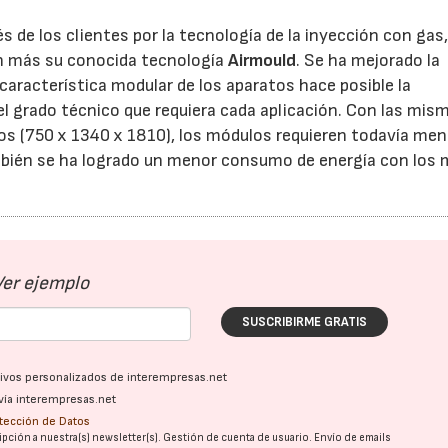
és de los clientes por la tecnología de la inyección con gas
ún más su conocida tecnología
Airmould
. Se ha mejorado la
 característica modular de los aparatos hace posible la
l grado técnico que requiera cada aplicación. Con las mis
os (750 x 1340 x 1810), los módulos requieren todavía me
bién se ha logrado un menor consumo de energía con los
Ver ejemplo
SUSCRIBIRME GRATIS
ativos personalizados de interempresas.net
vía interempresas.net
otección de Datos
pción a nuestra(s) newsletter(s). Gestión de cuenta de usuario. Envío de emails