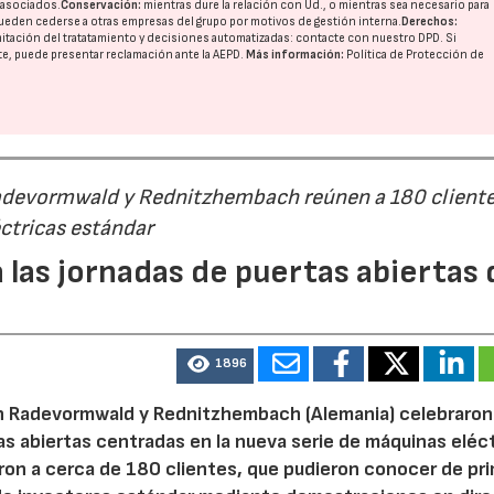
o asociados.
Conservación:
mientras dure la relación con Ud., o mientras sea necesario para
ueden cederse a otras
empresas del grupo
por motivos de gestión interna.
Derechos:
imitación del tratatamiento y decisiones automatizadas:
contacte con nuestro DPD
. Si
nte, puede presentar reclamación ante la
AEPD
.
Más información:
Política de Protección de
Radevormwald y Rednitzhembach reúnen a 180 cliente
ctricas estándar
 las jornadas de puertas abiertas 
1896
n Radevormwald y Rednitzhembach (Alemania) celebraron
tas abiertas centradas en la nueva serie de máquinas eléc
ron a cerca de 180 clientes, que pudieron conocer de pr