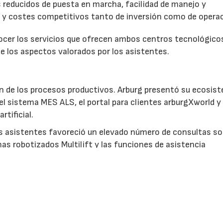
s reducidos de puesta en marcha, facilidad de manejo y
a y costes competitivos tanto de inversión como de operac
nocer los servicios que ofrecen ambos centros tecnológico
e los aspectos valorados por los asistentes.
ción de los procesos productivos. Arburg presentó su ecosis
 el sistema MES ALS, el portal para clientes arburgXworld y
rtificial.
os asistentes favoreció un elevado número de consultas so
as robotizados Multilift y las funciones de asistencia
bas jornadas se analizaron numerosos casos prácticos y s
gama Allrounder Trend.
AS