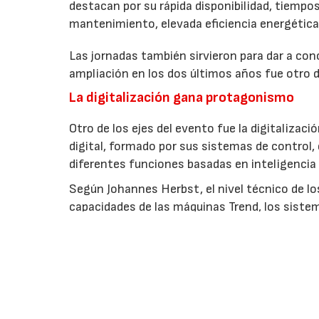
destacan por su rápida disponibilidad, tiempo
mantenimiento, elevada eficiencia energétic
Las jornadas también sirvieron para dar a co
ampliación en los dos últimos años fue otro d
La digitalización gana protagonismo
Otro de los ejes del evento fue la digitaliza
digital, formado por sus sistemas de control,
diferentes funciones basadas en inteligencia a
Según Johannes Herbst, el nivel técnico de l
capacidades de las máquinas Trend, los sistem
integradas. Asimismo, indicó que durante am
recibieron consultas directas sobre la nueva 
EMPRESAS O ENTIDADES RELACIONAD