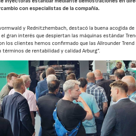
de inyectoras estándar mediante demostraciones en dire
rcambio con especialistas de la compañía.
evormwald y Rednitzhembach, destacó la buena acogida de 
el gran interés que despiertan las máquinas estándar Tren
 los clientes hemos confirmado que las Allrounder Trend
érminos de rentabilidad y calidad Arburg”.
23/07/2026
30/07/2026