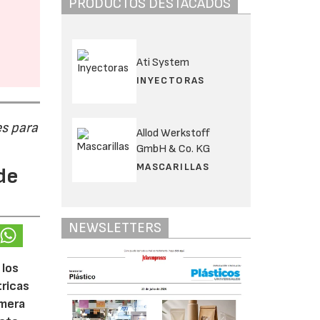
PRODUCTOS DESTACADOS
Ati System
INYECTORAS
s para
Allod Werkstoff
GmbH & Co. KG
MASCARILLAS
de
NEWSLETTERS
 los
tricas
imera