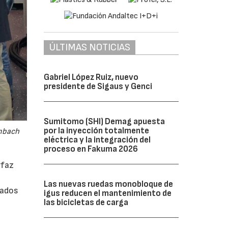
ÚLTIMAS NOTICIAS
Gabriel López Ruiz, nuevo
presidente de Sigaus y Genci
Sumitomo (SHI) Demag apuesta
por la inyección totalmente
embach
eléctrica y la integración del
proceso en Fakuma 2026
rfaz
Las nuevas ruedas monobloque de
rados
igus reducen el mantenimiento de
las bicicletas de carga