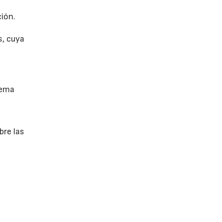
ión.
s, cuya
tema
bre las
e