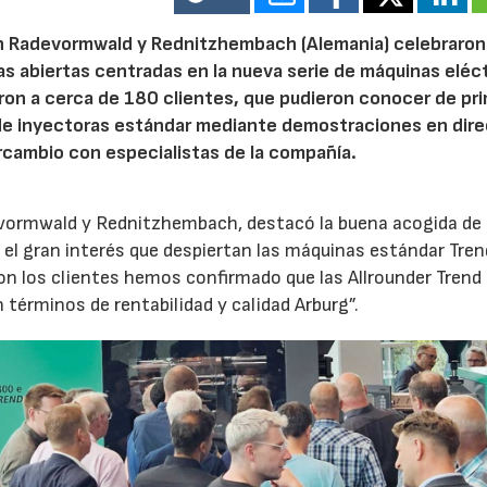
n Radevormwald y Rednitzhembach (Alemania) celebraron
tas abiertas centradas en la nueva serie de máquinas eléc
ron a cerca de 180 clientes, que pudieron conocer de pr
de inyectoras estándar mediante demostraciones en dire
rcambio con especialistas de la compañía.
evormwald y Rednitzhembach, destacó la buena acogida de 
el gran interés que despiertan las máquinas estándar Tren
 los clientes hemos confirmado que las Allrounder Trend
érminos de rentabilidad y calidad Arburg”.
23/07/2026
30/07/2026