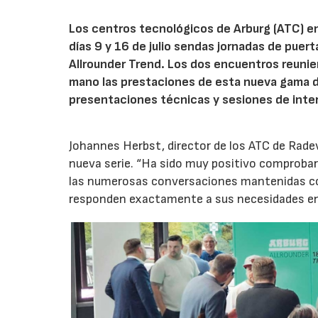
Los centros tecnológicos de Arburg (ATC) e
días 9 y 16 de julio sendas jornadas de puer
Allrounder Trend. Los dos encuentros reunie
mano las prestaciones de esta nueva gama 
presentaciones técnicas y sesiones de inte
Johannes Herbst, director de los ATC de Rad
nueva serie. “Ha sido muy positivo comprobar 
las numerosas conversaciones mantenidas con
responden exactamente a sus necesidades en t