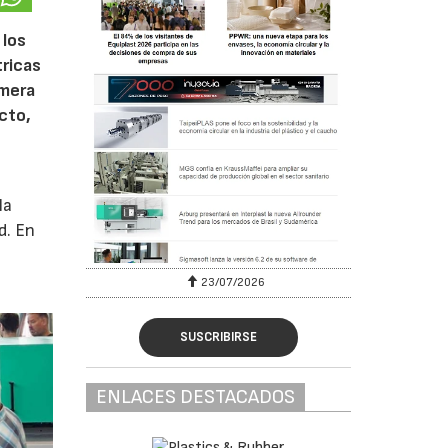
 los
tricas
imera
cto,
la
d. En
23/07/2026
SUSCRIBIRSE
ENLACES DESTACADOS