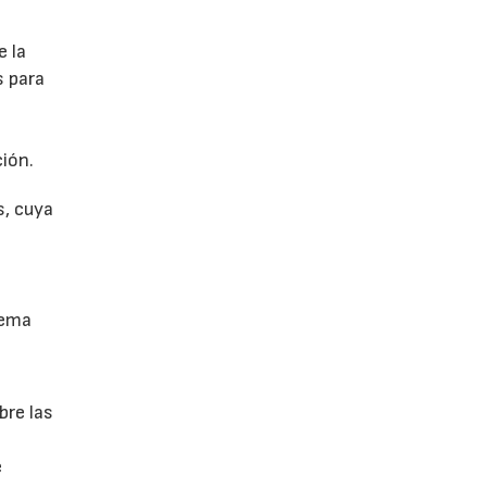
e la
s para
ión.
s, cuya
tema
bre las
e