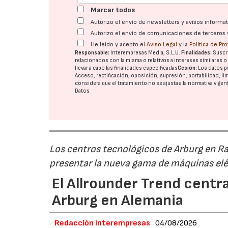
Marcar todos
Autorizo el envío de newsletters y avisos inform
Autorizo el envío de comunicaciones de terceros 
He leído y acepto el
Aviso Legal
y la
Política de Pr
Responsable:
Interempresas Media, S.L.U.
Finalidades:
Suscri
relacionados con la misma o relativos a intereses similares 
llevar a cabo las finalidades especificadas
Cesión:
Los datos p
Acceso, rectificación, oposición, supresión, portabilidad, l
considera que el tratamiento no se ajusta a la normativa vige
Datos
Los centros tecnológicos de Arburg en 
presentar la nueva gama de máquinas elé
El Allrounder Trend centra
Arburg en Alemania
Redacción Interempresas
04/08/2026