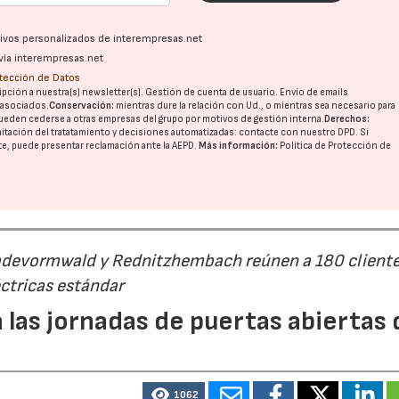
ativos personalizados de interempresas.net
vía interempresas.net
otección de Datos
pción a nuestra(s) newsletter(s). Gestión de cuenta de usuario. Envío de emails
o asociados.
Conservación:
mientras dure la relación con Ud., o mientras sea necesario para
ueden cederse a otras
empresas del grupo
por motivos de gestión interna.
Derechos:
imitación del tratatamiento y decisiones automatizadas:
contacte con nuestro DPD
. Si
nte, puede presentar reclamación ante la
AEPD
.
Más información:
Política de Protección de
Radevormwald y Rednitzhembach reúnen a 180 cliente
ctricas estándar
 las jornadas de puertas abiertas 
1062