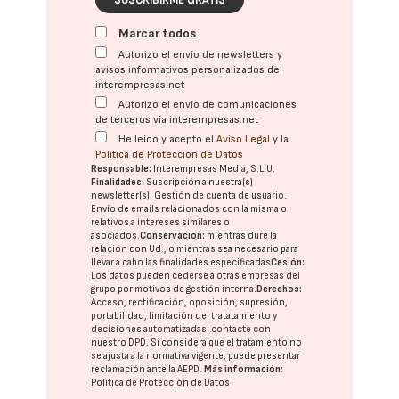
SUSCRIBIRME GRATIS
Marcar todos
Autorizo el envío de newsletters y
avisos informativos personalizados de
interempresas.net
Autorizo el envío de comunicaciones
de terceros vía interempresas.net
He leído y acepto el
Aviso Legal
y la
Política de Protección de Datos
Responsable:
Interempresas Media, S.L.U.
Finalidades:
Suscripción a nuestra(s)
newsletter(s). Gestión de cuenta de usuario.
Envío de emails relacionados con la misma o
relativos a intereses similares o
asociados.
Conservación:
mientras dure la
relación con Ud., o mientras sea necesario para
llevar a cabo las finalidades especificadas
Cesión:
Los datos pueden cederse a otras
empresas del
grupo
por motivos de gestión interna.
Derechos:
Acceso, rectificación, oposición, supresión,
portabilidad, limitación del tratatamiento y
decisiones automatizadas:
contacte con
nuestro DPD
. Si considera que el tratamiento no
se ajusta a la normativa vigente, puede presentar
reclamación ante la
AEPD
.
Más información:
Política de Protección de Datos