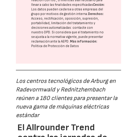
relación con Ud., o mientras sea necesario para
llevar a cabo las finalidades especificadas
Cesión:
Los datos pueden cederse a otras
empresas del
grupo
por motivos de gestión interna.
Derechos:
Acceso, rectificación, oposición, supresión,
portabilidad, limitación del tratatamiento y
decisiones automatizadas:
contacte con
nuestro DPD
. Si considera que el tratamiento no
se ajusta a la normativa vigente, puede presentar
reclamación ante la
AEPD
.
Más información:
Política de Protección de Datos
Los centros tecnológicos de Arburg en
Radevormwald y Rednitzhembach
reúnen a 180 clientes para presentar la
nueva gama de máquinas eléctricas
estándar
El Allrounder Trend