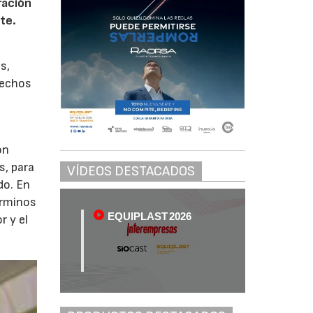
ración
te.
s,
sechos
on
s, para
VÍDEOS DESTACADOS
do. En
érminos
EQUIPLAST 2026
r y el