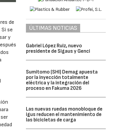
ores de
ÚLTIMAS NOTICIAS
 Si se
sar y
después
Gabriel López Ruiz, nuevo
presidente de Sigaus y Genci
odos
a
Sumitomo (SHI) Demag apuesta
por la inyección totalmente
l
eléctrica y la integración del
proceso en Fakuma 2026
sión
Las nuevas ruedas monobloque de
para
igus reducen el mantenimiento de
 ser
las bicicletas de carga
umedad