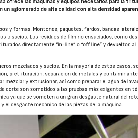
sa ofrece las máquinas y equipos necesarios para la tritu
en un aglomerado de alta calidad con alta densidad aparen
ipos y formas. Montones, paquetes, fardos, bandas laterale
pios o sucios. Los residuos de film no ensuciados, como de
riturados directamente “in-line” o “off line” y devueltos al
meros mezclados y sucios. En la mayoría de estos casos, s
ción, pretrituración, separación de metales y contaminante
rar mezclar y extrusionar, así como preparar el agua de lava
os de corte son sometidos a las pruebas más exigentes en t
ica ya que se someten a un gran desgaste natural del roto
y el desgaste mecánico de las piezas de la máquina.