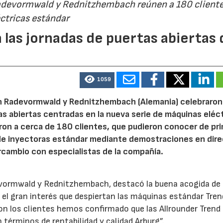
Radevormwald y Rednitzhembach reúnen a 180 cliente
ctricas estándar
 las jornadas de puertas abiertas 
1059
n Radevormwald y Rednitzhembach (Alemania) celebraron
tas abiertas centradas en la nueva serie de máquinas eléc
ron a cerca de 180 clientes, que pudieron conocer de pr
de inyectoras estándar mediante demostraciones en dire
rcambio con especialistas de la compañía.
evormwald y Rednitzhembach, destacó la buena acogida de 
el gran interés que despiertan las máquinas estándar Tren
 los clientes hemos confirmado que las Allrounder Trend
érminos de rentabilidad y calidad Arburg”.