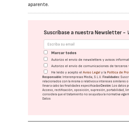
aparente.
Suscríbase a nuestra Newsletter -
Marcar todos
Autorizo el envío de newsletters y avisos inform
Autorizo el envío de comunicaciones de terceros 
He leído y acepto el
Aviso Legal
y la
Política de Pr
Responsable:
Interempresas Media, S.L.U.
Finalidades:
Suscri
relacionados con la misma o relativos a intereses similares 
llevar a cabo las finalidades especificadas
Cesión:
Los datos p
Acceso, rectificación, oposición, supresión, portabilidad, l
considera que el tratamiento no se ajusta a la normativa vige
Datos