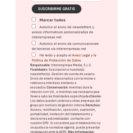
SUSCRIBIRME GRATIS
Marcar todos
Autorizo el envío de newsletters y
avisos informativos personalizados de
interempresas.net
Autorizo el envío de comunicaciones
de terceros vía interempresas.net
He leído y acepto el
Aviso Legal
y la
Política de Protección de Datos
Responsable:
Interempresas Media, S.L.U.
Finalidades:
Suscripción a nuestra(s)
newsletter(s). Gestión de cuenta de usuario.
Envío de emails relacionados con la misma o
relativos a intereses similares o
asociados.
Conservación:
mientras dure la
relación con Ud., o mientras sea necesario para
llevar a cabo las finalidades especificadas
Cesión:
Los datos pueden cederse a otras
empresas del
grupo
por motivos de gestión interna.
Derechos:
Acceso, rectificación, oposición, supresión,
portabilidad, limitación del tratatamiento y
decisiones automatizadas:
contacte con
nuestro DPD
. Si considera que el tratamiento no
se ajusta a la normativa vigente, puede presentar
reclamación ante la
AEPD
.
Más información: