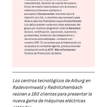
newsletter(s). Gestión de cuenta de usuario.
Envío de emails relacionados con la misma o
relativos a intereses similares o
asociados.
Conservación:
mientras dure la
relación con Ud., o mientras sea necesario para
llevar a cabo las finalidades especificadas
Cesión:
Los datos pueden cederse a otras
empresas del
grupo
por motivos de gestión interna.
Derechos:
Acceso, rectificación, oposición, supresión,
portabilidad, limitación del tratatamiento y
decisiones automatizadas:
contacte con
nuestro DPD
. Si considera que el tratamiento no
se ajusta a la normativa vigente, puede presentar
reclamación ante la
AEPD
.
Más información:
Política de Protección de Datos
Los centros tecnológicos de Arburg en
Radevormwald y Rednitzhembach
reúnen a 180 clientes para presentar la
nueva gama de máquinas eléctricas