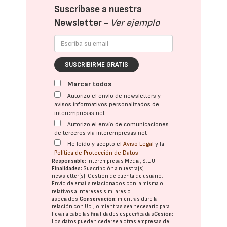
Suscríbase a nuestra
Newsletter -
Ver ejemplo
SUSCRIBIRME GRATIS
Marcar todos
Autorizo el envío de newsletters y
avisos informativos personalizados de
interempresas.net
Autorizo el envío de comunicaciones
de terceros vía interempresas.net
He leído y acepto el
Aviso Legal
y la
Política de Protección de Datos
Responsable:
Interempresas Media, S.L.U.
Finalidades:
Suscripción a nuestra(s)
newsletter(s). Gestión de cuenta de usuario.
Envío de emails relacionados con la misma o
relativos a intereses similares o
asociados.
Conservación:
mientras dure la
relación con Ud., o mientras sea necesario para
llevar a cabo las finalidades especificadas
Cesión:
Los datos pueden cederse a otras
empresas del