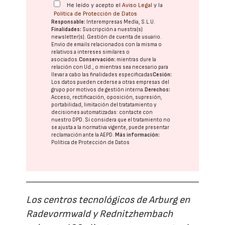
He leído y acepto el
Aviso Legal
y la
Política de Protección de Datos
Responsable:
Interempresas Media, S.L.U.
Finalidades:
Suscripción a nuestra(s)
newsletter(s). Gestión de cuenta de usuario.
Envío de emails relacionados con la misma o
relativos a intereses similares o
asociados.
Conservación:
mientras dure la
relación con Ud., o mientras sea necesario para
llevar a cabo las finalidades especificadas
Cesión:
Los datos pueden cederse a otras
empresas del
grupo
por motivos de gestión interna.
Derechos:
Acceso, rectificación, oposición, supresión,
portabilidad, limitación del tratatamiento y
decisiones automatizadas:
contacte con
nuestro DPD
. Si considera que el tratamiento no
se ajusta a la normativa vigente, puede presentar
reclamación ante la
AEPD
.
Más información:
Política de Protección de Datos
Los centros tecnológicos de Arburg en
Radevormwald y Rednitzhembach