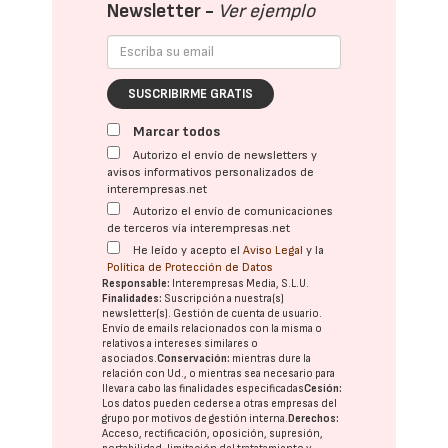
Newsletter -
Ver ejemplo
SUSCRIBIRME GRATIS
Marcar todos
Autorizo el envío de newsletters y
avisos informativos personalizados de
interempresas.net
Autorizo el envío de comunicaciones
de terceros vía interempresas.net
He leído y acepto el
Aviso Legal
y la
Política de Protección de Datos
Responsable:
Interempresas Media, S.L.U.
Finalidades:
Suscripción a nuestra(s)
newsletter(s). Gestión de cuenta de usuario.
Envío de emails relacionados con la misma o
relativos a intereses similares o
asociados.
Conservación:
mientras dure la
relación con Ud., o mientras sea necesario para
llevar a cabo las finalidades especificadas
Cesión:
Los datos pueden cederse a otras
empresas del
grupo
por motivos de gestión interna.
Derechos:
Acceso, rectificación, oposición, supresión,