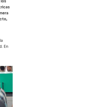
 los
tricas
imera
cto,
la
d. En