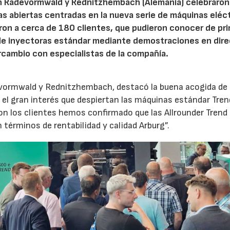
n Radevormwald y Rednitzhembach (Alemania) celebraron
tas abiertas centradas en la nueva serie de máquinas eléc
ron a cerca de 180 clientes, que pudieron conocer de pr
de inyectoras estándar mediante demostraciones en dire
rcambio con especialistas de la compañía.
evormwald y Rednitzhembach, destacó la buena acogida de 
el gran interés que despiertan las máquinas estándar Tren
 los clientes hemos confirmado que las Allrounder Trend
érminos de rentabilidad y calidad Arburg”.