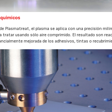
n químicos
e Plasmatreat, el plasma se aplica con una precisión mili
 a tratar usando sólo aire comprimido. El resultado son rea
ncialmente mejorada de los adhesivos, tintas o recubrimi
23/07/2026
30/07/2026