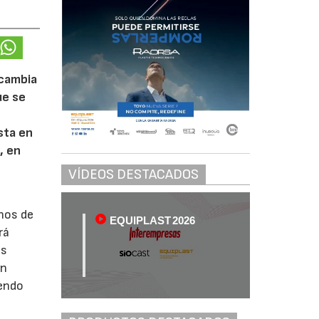
 cambia
ue se
ista en
, en
VÍDEOS DESTACADOS
inos de
EQUIPLAST 2026
rá
es
an
iendo