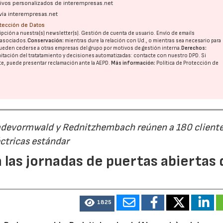
ativos personalizados de interempresas.net
vía interempresas.net
otección de Datos
pción a nuestra(s) newsletter(s). Gestión de cuenta de usuario. Envío de emails
o asociados.
Conservación:
mientras dure la relación con Ud., o mientras sea necesario para
ueden cederse a otras
empresas del grupo
por motivos de gestión interna.
Derechos:
imitación del tratatamiento y decisiones automatizadas:
contacte con nuestro DPD
. Si
nte, puede presentar reclamación ante la
AEPD
.
Más información:
Política de Protección de
Radevormwald y Rednitzhembach reúnen a 180 cliente
ctricas estándar
 las jornadas de puertas abiertas 
1825