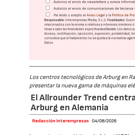
Autorizo el envío de newsletters y avisos inform
Autorizo el envío de comunicaciones de terceros 
He leído y acepto el
Aviso Legal
y la
Política de Pr
Responsable:
Interempresas Media, S.L.U.
Finalidades:
Suscri
relacionados con la misma o relativos a intereses similares 
llevar a cabo las finalidades especificadas
Cesión:
Los datos p
Acceso, rectificación, oposición, supresión, portabilidad, l
considera que el tratamiento no se ajusta a la normativa vige
Datos
Los centros tecnológicos de Arburg en 
presentar la nueva gama de máquinas elé
El Allrounder Trend centra
Arburg en Alemania
Redacción Interempresas
04/08/2026