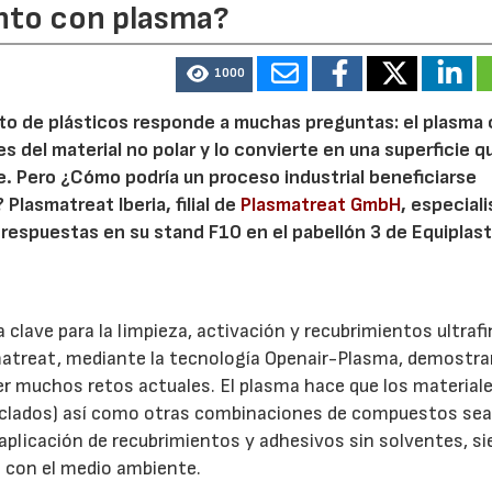
ento con plasma?
1000
nto de plásticos responde a muchas preguntas: el plasma
s del material no polar y lo convierte en una superficie q
nte. Pero ¿Cómo podría un proceso industrial beneficiarse
lasmatreat Iberia, filial de
Plasmatreat GmbH
, especial
respuestas en su stand F10 en el pabellón 3 de Equiplast
clave para la limpieza, activación y recubrimientos ultraf
smatreat, mediante la tecnología Openair-Plasma, demostra
er muchos retos actuales. El plasma hace que los material
clados) así como otras combinaciones de compuestos se
aplicación de recubrimientos y adhesivos sin solventes, s
 con el medio ambiente.