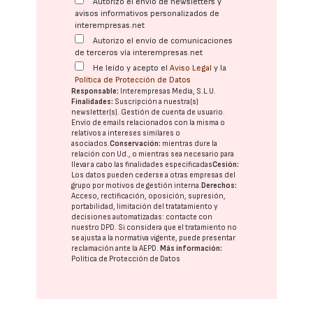
Autorizo el envío de newsletters y
avisos informativos personalizados de
interempresas.net
Autorizo el envío de comunicaciones
de terceros vía interempresas.net
He leído y acepto el
Aviso Legal
y la
Política de Protección de Datos
Responsable:
Interempresas Media, S.L.U.
Finalidades:
Suscripción a nuestra(s)
newsletter(s). Gestión de cuenta de usuario.
Envío de emails relacionados con la misma o
relativos a intereses similares o
asociados.
Conservación:
mientras dure la
relación con Ud., o mientras sea necesario para
llevar a cabo las finalidades especificadas
Cesión:
Los datos pueden cederse a otras
empresas del
grupo
por motivos de gestión interna.
Derechos:
Acceso, rectificación, oposición, supresión,
portabilidad, limitación del tratatamiento y
decisiones automatizadas:
contacte con
nuestro DPD
. Si considera que el tratamiento no
se ajusta a la normativa vigente, puede presentar
reclamación ante la
AEPD
.
Más información:
Política de Protección de Datos