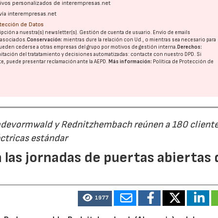
ativos personalizados de interempresas.net
vía interempresas.net
otección de Datos
pción a nuestra(s) newsletter(s). Gestión de cuenta de usuario. Envío de emails
o asociados.
Conservación:
mientras dure la relación con Ud., o mientras sea necesario para
ueden cederse a otras
empresas del grupo
por motivos de gestión interna.
Derechos:
imitación del tratatamiento y decisiones automatizadas:
contacte con nuestro DPD
. Si
nte, puede presentar reclamación ante la
AEPD
.
Más información:
Política de Protección de
Radevormwald y Rednitzhembach reúnen a 180 cliente
ctricas estándar
 las jornadas de puertas abiertas 
1977