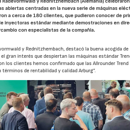
n Radevormwald y Rednitzhembach (Alemania) celebraron
tas abiertas centradas en la nueva serie de máquinas eléc
ron a cerca de 180 clientes, que pudieron conocer de pr
de inyectoras estándar mediante demostraciones en dire
rcambio con especialistas de la compañía.
evormwald y Rednitzhembach, destacó la buena acogida de 
el gran interés que despiertan las máquinas estándar Tren
 los clientes hemos confirmado que las Allrounder Trend
érminos de rentabilidad y calidad Arburg”.