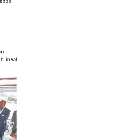
rados
ón
 lineal