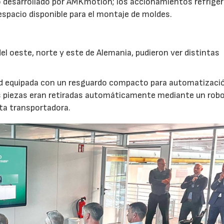
 desarrollado por AMKmotion; los accionamientos refrige
 espacio disponible para el montaje de moldes.
l oeste, norte y este de Alemania, pudieron ver distintas
nd equipada con un resguardo compacto para automatizaci
s piezas eran retiradas automáticamente mediante un robot
nta transportadora.