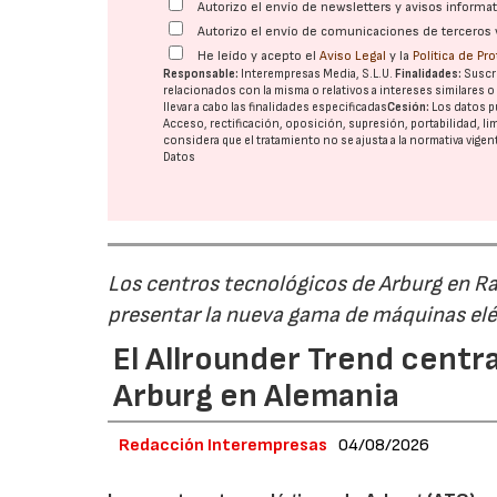
Autorizo el envío de newsletters y avisos inform
Autorizo el envío de comunicaciones de terceros 
He leído y acepto el
Aviso Legal
y la
Política de Pr
Responsable:
Interempresas Media, S.L.U.
Finalidades:
Suscri
relacionados con la misma o relativos a intereses similares 
llevar a cabo las finalidades especificadas
Cesión:
Los datos p
Acceso, rectificación, oposición, supresión, portabilidad, l
considera que el tratamiento no se ajusta a la normativa vige
Datos
Los centros tecnológicos de Arburg en 
presentar la nueva gama de máquinas elé
El Allrounder Trend centra
Arburg en Alemania
Redacción Interempresas
04/08/2026