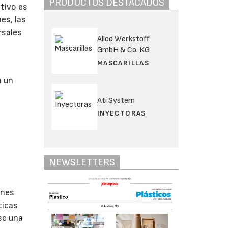
PRODUCTOS DESTACADOS
ativo es
es, las
rsales
Allod Werkstoff
GmbH & Co. KG
MASCARILLAS
a un
Ati System
INYECTORAS
NEWSLETTERS
ones
ticas
se una