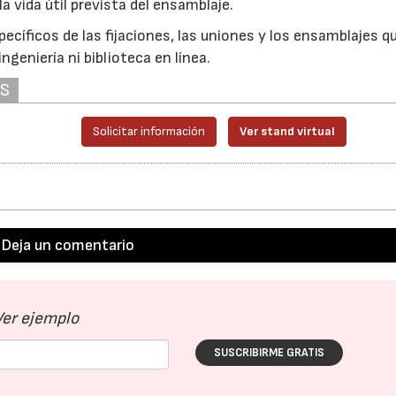
vida útil prevista del ensamblaje.
pecíficos de las fijaciones, las uniones y los ensamblajes q
ngeniería ni biblioteca en línea.
AS
Solicitar información
Ver stand virtual
Deja un comentario
23/07/2026
30/07/2026
Ver ejemplo
SUSCRIBIRME GRATIS