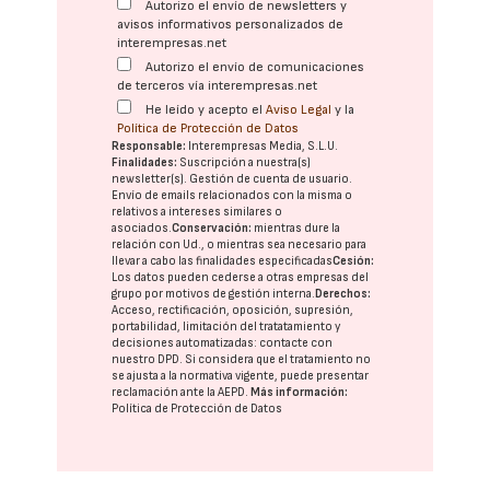
Autorizo el envío de newsletters y
avisos informativos personalizados de
interempresas.net
Autorizo el envío de comunicaciones
de terceros vía interempresas.net
He leído y acepto el
Aviso Legal
y la
Política de Protección de Datos
Responsable:
Interempresas Media, S.L.U.
Finalidades:
Suscripción a nuestra(s)
newsletter(s). Gestión de cuenta de usuario.
Envío de emails relacionados con la misma o
relativos a intereses similares o
asociados.
Conservación:
mientras dure la
relación con Ud., o mientras sea necesario para
llevar a cabo las finalidades especificadas
Cesión:
Los datos pueden cederse a otras
empresas del
grupo
por motivos de gestión interna.
Derechos:
Acceso, rectificación, oposición, supresión,
portabilidad, limitación del tratatamiento y
decisiones automatizadas:
contacte con
nuestro DPD
. Si considera que el tratamiento no
se ajusta a la normativa vigente, puede presentar
reclamación ante la
AEPD
.
Más información:
Política de Protección de Datos