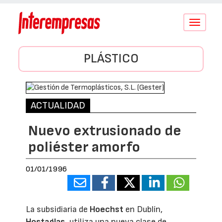
Conmutar
navegació
PLÁSTICO
ACTUALIDAD
Nuevo extrusionado de
poliéster amorfo
01/01/1996
La subsidiaria de
Hoechst
en Dublín,
Hostaglas,
utiliza una nueva clase de