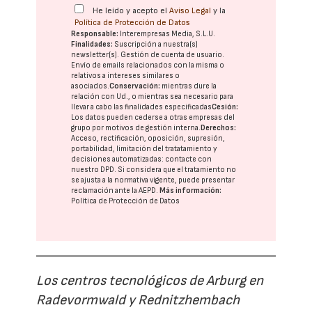
He leído y acepto el
Aviso Legal
y la
Política de Protección de Datos
Responsable:
Interempresas Media, S.L.U.
Finalidades:
Suscripción a nuestra(s)
newsletter(s). Gestión de cuenta de usuario.
Envío de emails relacionados con la misma o
relativos a intereses similares o
asociados.
Conservación:
mientras dure la
relación con Ud., o mientras sea necesario para
llevar a cabo las finalidades especificadas
Cesión:
Los datos pueden cederse a otras
empresas del
grupo
por motivos de gestión interna.
Derechos:
Acceso, rectificación, oposición, supresión,
portabilidad, limitación del tratatamiento y
decisiones automatizadas:
contacte con
nuestro DPD
. Si considera que el tratamiento no
se ajusta a la normativa vigente, puede presentar
reclamación ante la
AEPD
.
Más información:
Política de Protección de Datos
Los centros tecnológicos de Arburg en
Radevormwald y Rednitzhembach