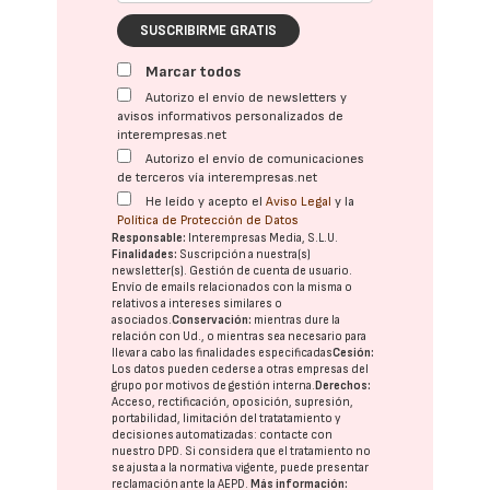
SUSCRIBIRME GRATIS
Marcar todos
Autorizo el envío de newsletters y
avisos informativos personalizados de
interempresas.net
Autorizo el envío de comunicaciones
de terceros vía interempresas.net
He leído y acepto el
Aviso Legal
y la
Política de Protección de Datos
Responsable:
Interempresas Media, S.L.U.
Finalidades:
Suscripción a nuestra(s)
newsletter(s). Gestión de cuenta de usuario.
Envío de emails relacionados con la misma o
relativos a intereses similares o
asociados.
Conservación:
mientras dure la
relación con Ud., o mientras sea necesario para
llevar a cabo las finalidades especificadas
Cesión:
Los datos pueden cederse a otras
empresas del
grupo
por motivos de gestión interna.
Derechos:
Acceso, rectificación, oposición, supresión,
portabilidad, limitación del tratatamiento y
decisiones automatizadas:
contacte con
nuestro DPD
. Si considera que el tratamiento no
se ajusta a la normativa vigente, puede presentar
reclamación ante la
AEPD
.
Más información: