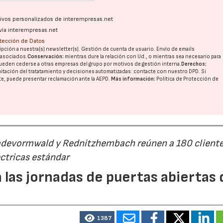
ativos personalizados de interempresas.net
vía interempresas.net
otección de Datos
pción a nuestra(s) newsletter(s). Gestión de cuenta de usuario. Envío de emails
o asociados.
Conservación:
mientras dure la relación con Ud., o mientras sea necesario para
ueden cederse a otras
empresas del grupo
por motivos de gestión interna.
Derechos:
imitación del tratatamiento y decisiones automatizadas:
contacte con nuestro DPD
. Si
nte, puede presentar reclamación ante la
AEPD
.
Más información:
Política de Protección de
Radevormwald y Rednitzhembach reúnen a 180 cliente
ctricas estándar
 las jornadas de puertas abiertas 
1387