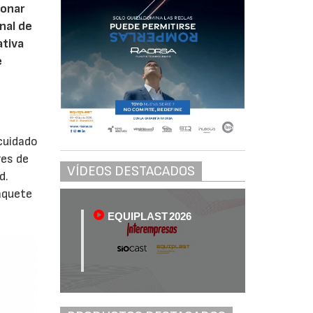
ionar
nal de
ativa
e
n
cuidado
res de
VÍDEOS DESTACADOS
d.
aquete
EQUIPLAST 2026