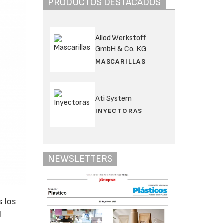
PRODUCTOS DESTACADOS
Allod Werkstoff
GmbH & Co. KG
MASCARILLAS
Ati System
INYECTORAS
NEWSLETTERS
s los
l