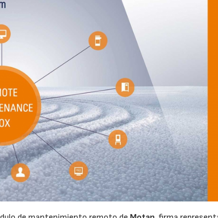
módulo de mantenimiento remoto de
Motan
, firma represent