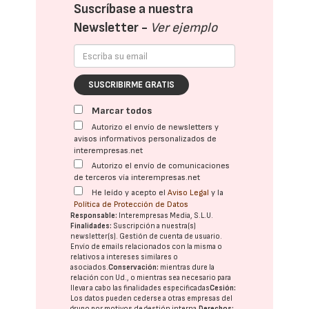
Suscríbase a nuestra
Newsletter -
Ver ejemplo
SUSCRIBIRME GRATIS
Marcar todos
Autorizo el envío de newsletters y
avisos informativos personalizados de
interempresas.net
Autorizo el envío de comunicaciones
de terceros vía interempresas.net
He leído y acepto el
Aviso Legal
y la
Política de Protección de Datos
Responsable:
Interempresas Media, S.L.U.
Finalidades:
Suscripción a nuestra(s)
newsletter(s). Gestión de cuenta de usuario.
Envío de emails relacionados con la misma o
relativos a intereses similares o
asociados.
Conservación:
mientras dure la
relación con Ud., o mientras sea necesario para
llevar a cabo las finalidades especificadas
Cesión:
Los datos pueden cederse a otras
empresas del
grupo
por motivos de gestión interna.
Derechos: